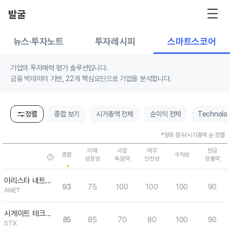
발굴
뉴스·투자노트
투자레시피
스마트스코어
기업의 투자매력 평가 솔루션입니다.
금융 빅데이터 기반, 22개 핵심요인으로 기업을 분석합니다.
정렬
종합 보기
시가총액 전체
순이익 전체
Technolo
*항목 점수/시가총액 순 정렬
미래
사업
재무
현금
종합
수익성
성장성
독점력
안전성
창출력
아리스타 네트웍스
93
75
100
100
100
90
ANET
시게이트 테크놀러지 홀딩스
85
85
70
80
100
90
STX