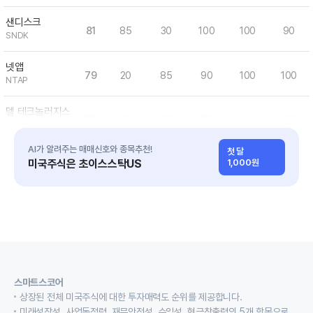
샌디스크
81
85
30
100
100
90
SNDK
넷앱
79
20
85
90
100
100
NTAP
델 테크놀러지스
78
85
80
80
45
100
DELL
AI가 알려주는 매매신호와 종목추천!
첫 달
크리컷
미국주식은 초이스스탁US
1,000원
76
25
70
100
85
100
CRCT
스마트스코어
상장된 전체 미국주식에 대한 투자매력도 순위를 제공합니다.
미래성장성, 사업독점력, 재무안전성, 수익성, 현금창출력의 5개 항목으로