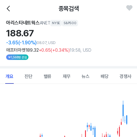
종목검색
아리스타네트웍스
ANET
NYSE
S&P500
188.
67
-3.65
(-1.90%)
08.07, USD
애프터마켓
189
.32
+0
.65
(
+0
.34%)
19:58, USD
1,568명 관심
개요
진단
밸류
재무
뉴스
배당
경쟁사
Chart
Combination chart with 2 data series.
View as data table, Chart
The chart has 1 X axis displaying Time. Data ranges from 202
The chart has 1 Y axis displaying values. Data ranges from 135.13 