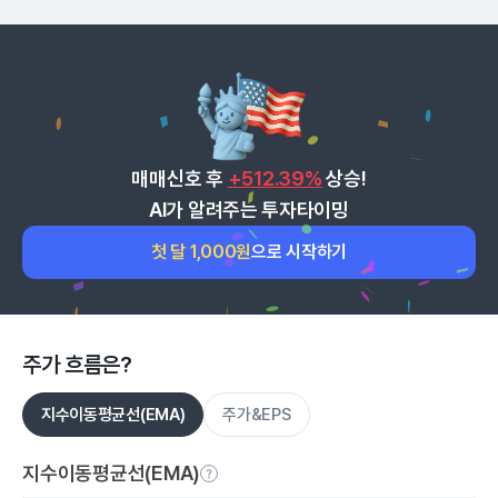
매매신호 후
+512.39%
상승!
AI가 알려주는 투자타이밍
첫 달 1,000원
으로 시작하기
주가 흐름은?
지수이동평균선(EMA)
주가&EPS
지수이동평균선(EMA)