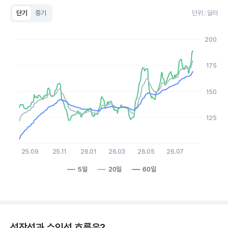
단기
중기
단위 : 달러
Chart
Line chart with 3 lines.
200
View as data table, Chart
The chart has 1 X axis displaying Time. Data ranges from 20
The chart has 1 Y axis displaying values. Data ranges from 104
175
150
125
25.09
25.11
26.01
26.03
26.05
26.07
5일
20일
60일
End of interactive chart.
성장성과 수익성 흐름은?