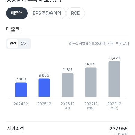
매출액
EPS 주당순이익
ROE
매출액
연간
분기
최근실적발표 26.08.06 · 단위 : 백만달러
Chart
Bar chart with 5 bars.
17,478
17,478
View as data table, Chart
14,378
14,378
The chart has 1 X axis displaying categories.
11,617
11,617
The chart has 1 Y axis displaying values. Data ranges from 70
9,006
9,006
7,003
7,003
2024.12
2025.12
2026.12
2027.12
2028.12
(예상)
(예상)
(예상)
End of interactive chart.
시가총액
237,955
백만달러