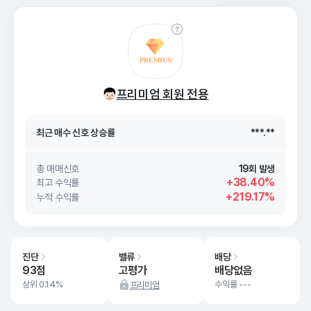
최근 매수 신호 상승률
***.**
프리미엄 회원 전용
최근 매수 신호
26. 08/09
***.**
최근 매수 신호 상승률
***.**
최근 매수 신호
26. 08/09
***.**
총 매매신호
19회 발생
+38.40%
최고 수익률
+219.17%
누적 수익률
진단
밸류
배당
93점
고평가
배당없음
상위 0.14%
수익률 ---
프리미엄