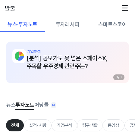
발굴
뉴스·투자노트
투자레시피
스마트스코어
기업분석
[분석] 공모가도 못 넘은 스페이스X,
주목할 우주경제 관련주는?
3
/
3
뉴스
투자노트
어닝콜
전체
실적•시황
기업분석
탐구생활
동영상
공