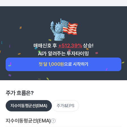
매매신호 후
+512.39%
상승!
AI가 알려주는 투자타이밍
첫 달 1,000원
으로 시작하기
주가 흐름은?
지수이동평균선(EMA)
주가&EPS
지수이동평균선(EMA)