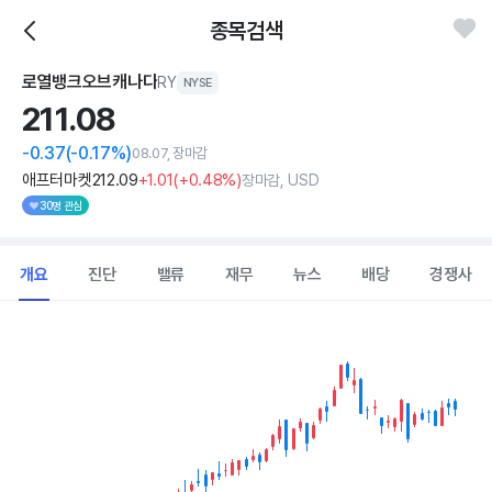
종목검색
로열뱅크오브캐나다
RY
NYSE
211.
08
-0.37
(-0.17%)
08.07, 장마감
애프터마켓
212
.09
+1
.01
(
+0
.48%)
장마감, USD
30명 관심
개요
진단
밸류
재무
뉴스
배당
경쟁사
Chart
Combination chart with 2 data series.
View as data table, Chart
The chart has 1 X axis displaying Time. Data ranges from 202
The chart has 1 Y axis displaying values. Data ranges from 179.08