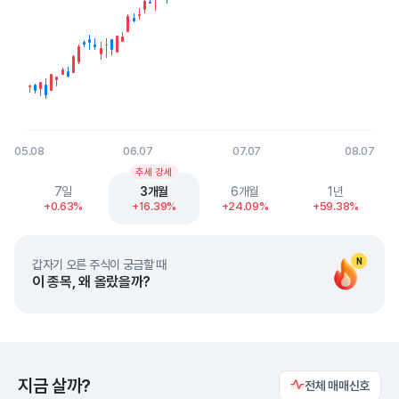
05.08
06.07
07.07
08.07
End of interactive chart.
추세 강세
7일
3개월
6개월
1년
+0.63%
+16.39%
+24.09%
+59.38%
N
갑자기 오른 주식이 궁금할 때
이 종목, 왜 올랐을까?
지금 살까?
전체 매매신호