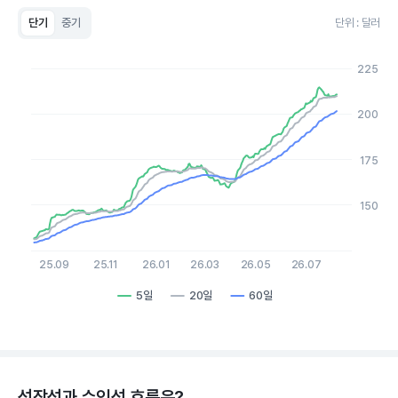
단기
중기
단위 : 달러
Chart
Line chart with 3 lines.
225
View as data table, Chart
The chart has 1 X axis displaying Time. Data ranges from 2
The chart has 1 Y axis displaying values. Data ranges from 129
200
175
150
25.09
25.11
26.01
26.03
26.05
26.07
5일
20일
60일
End of interactive chart.
성장성과 수익성 흐름은?