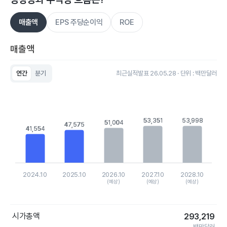
매출액
EPS 주당순이익
ROE
매출액
연간
분기
최근실적발표 26.05.28 · 단위 : 백만달러
Chart
Bar chart with 5 bars.
View as data table, Chart
The chart has 1 X axis displaying categories.
The chart has 1 Y axis displaying values. Data ranges from 4
53,351
53,351
53,998
53,998
51,004
51,004
47,575
47,575
41,554
41,554
2024.10
2025.10
2026.10
2027.10
2028.10
(예상)
(예상)
(예상)
End of interactive chart.
시가총액
293,219
백만달러