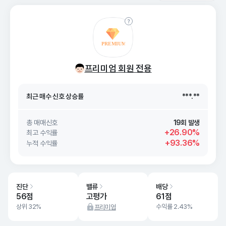
최근 매수 신호 상승률
***.**
프리미엄 회원 전용
최근 매수 신호
26. 08/08
***.**
최근 매수 신호 상승률
***.**
최근 매수 신호
26. 08/08
***.**
총 매매신호
19회 발생
+26.90%
최고 수익률
+93.36%
누적 수익률
진단
밸류
배당
56점
고평가
61점
상위 32%
수익률 2.43%
프리미엄