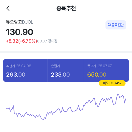
종목추천
듀오링고
DUOL
종목진단
130.
90
+8.32
(
+6
.79%)
08.07, 장마감
추천가
25.04.08
손절가
목표가
25.07.07
293.
00
233.
00
650.
00
매도
33.74
%
Chart
Line chart with 120 data points.
View as data table, Chart
The chart has 1 X axis displaying categories.
The chart has 1 Y axis displaying values. Data ranges from 90.03 