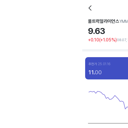
풀트럭얼라이언스
YM
9.
63
+0.10
(
+1
.05%)
08.07
추천가
25.01.16
11.
00
Chart
Line chart with 120 dat
View as data table, C
The chart has 1 X axis 
The chart has 1 Y axis 