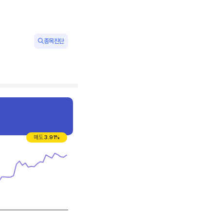
종목진단
매도
3.91
%