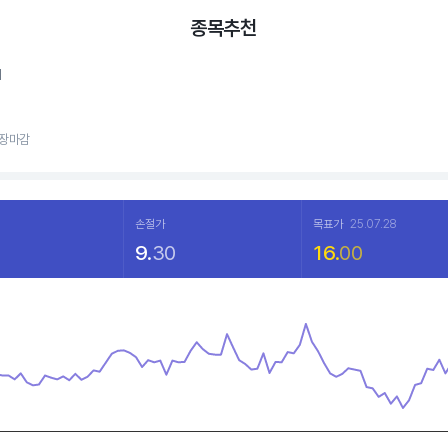
종목추천
M
, 장마감
손절가
목표가
25.07.28
9.
30
16.
00
a points.
hart
displaying categories.
displaying values. Data ranges from 7.54 to 9.72.