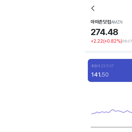
아마존닷컴
AMZN
274.
48
+2.22
(
+0
.82%)
08.0
추천가
23.11.07
141.
50
Chart
Line chart with 120 dat
View as data table, C
The chart has 1 X axis 
The chart has 1 Y axis 