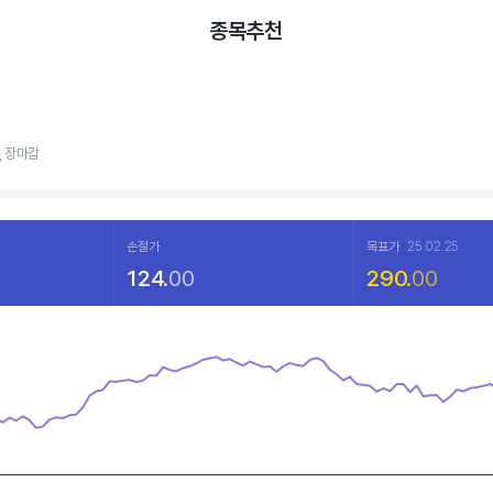
종목추천
7, 장마감
손절가
목표가
25.02.25
124.
00
290.
00
a points.
hart
displaying categories.
displaying values. Data ranges from 199.34 to 284.02.