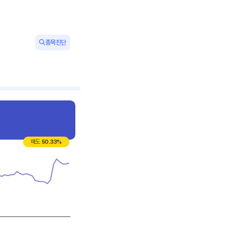
종목진단
매도
50.33
%