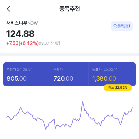
종목추천
서비스나우
NOW
종목진단
124.
88
+7.53
(
+6
.42%)
08.07, 장마감
추천가
24.08.01
손절가
목표가
25.02.14
805.
00
720.
00
1,380.
00
매도
22.92
%
Chart
Line chart with 120 data points.
View as data table, Chart
The chart has 1 X axis displaying categories.
The chart has 1 Y axis displaying values. Data ranges from 83 to 