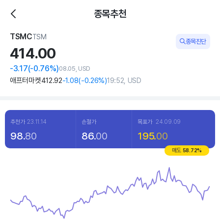
종목추천
TSMC
TSM
종목진단
414.
00
-3
.17
(
-0
.76%)
08.05, USD
애프터마켓
412
.92
-1
.08
(
-0
.26%)
19:52, USD
추천가
23.11.14
손절가
목표가
24.09.09
98.
80
86.
00
195.
00
매도
58.72
%
Chart
Line chart with 120 data points.
View as data table, Chart
The chart has 1 X axis displaying categories.
The chart has 1 Y axis displaying values. Data ranges from 316.5 t