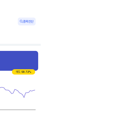
종목진단
매도
58.72
%