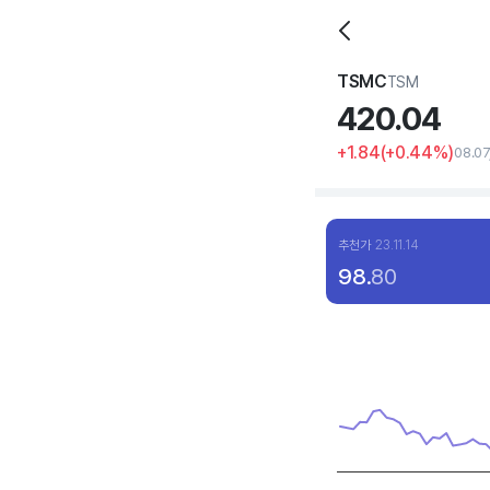
TSMC
TSM
420.
04
+1.84
(
+0
.44%)
08.0
추천가
23.11.14
98.
80
Chart
Line chart with 120 dat
View as data table, C
The chart has 1 X axis 
The chart has 1 Y axis 