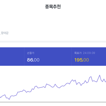
종목추천
7, 장마감
손절가
목표가
24.09.09
86.
00
195.
00
a points.
hart
displaying categories.
displaying values. Data ranges from 316.5 to 477.57.