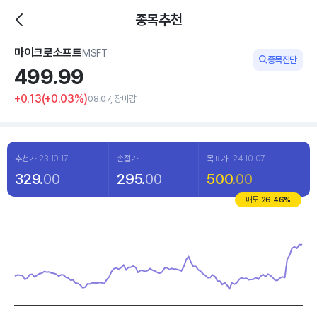
종목추천
마이크로소프트
MSFT
종목진단
499.
99
+0.13
(
+0
.03%)
08.07, 장마감
추천가
23.10.17
손절가
목표가
24.10.07
329.
00
295.
00
500.
00
매도
26.46
%
Chart
Line chart with 120 data points.
View as data table, Chart
The chart has 1 X axis displaying categories.
The chart has 1 Y axis displaying values. Data ranges from 352.8