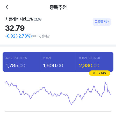
종목추천
치폴레멕시칸그릴
CMG
종목진단
32.
79
-0.92
(
-2
.73%)
08.07, 장마감
추천가
23.04.25
손절가
목표가
23.07.31
1,785.
00
1,600.
00
2,330.
00
매도
7.14
%
Chart
Line chart with 120 data points.
View as data table, Chart
The chart has 1 X axis displaying categories.
The chart has 1 Y axis displaying values. Data ranges from 28.18 