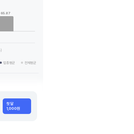
65.87
 categories.
 values. Data ranges from -1.28 to 65.87.
)
업종평균
전체평균
첫 달
1,000원