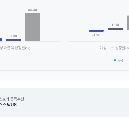
Chart
ta series.
Bar chart with 3 data series.
86.38
le, Chart
View as data table, Chart
xis displaying categories.
The chart has 1 X axis displaying
axis displaying values. Data ranges from 6.98 to 86.38.
The chart has 1 Y axis displaying
11.18
-1.28
6.98
상 매출액 성장률(%)
예상 EPS 성장률(%
chart.
End of interactive chart.
종목
신호와 종목추천!
스스탁US