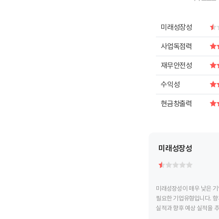
End of intera
미래성장성
사업독점력
재무안전성
수익성
현금창출력
미래성장성
미래성장성이 매우 낮은 기
필요한 기업유형입니다. 향
실적과 향후 예상 실적을 