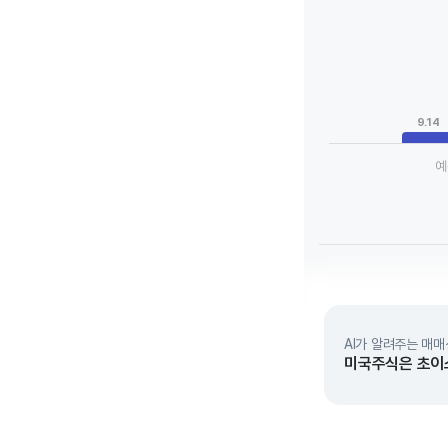
Chart
Bar chart with 3 da
View as data tab
The chart has 1 X a
The chart has 1 Y 
9.14
예
End of interactive 
AI가 알려주는 매매
미국주식은 초이