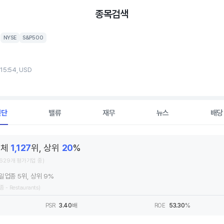
종목검색
G
NYSE
S&P500
 15:54, USD
진단
밸류
재무
뉴스
배당
전체
1,127
위, 상위
20
%
,629개 평가기업 중)
일업종 5위, 상위 9%
종 - Restaurants)
PSR
3.40
배
ROE
53.30
%