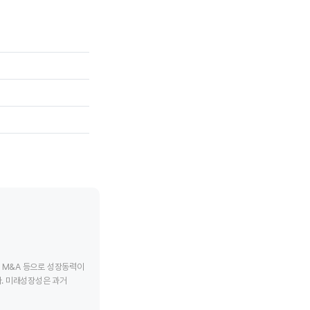
tive chart.
End of interactive chart.
End of interac
, M&A 등으로 성장동력이
. 미래성장성은 과거