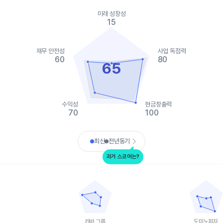
ies.
미래 성장성
, Chart
15
s displaying categories.
s displaying values. Data ranges from 15 to 100.
재무 안전성
사업 독점력
60
80
65
수익성
현금창출력
70
100
art.
최신
전년동기
과거 스코어는?
카바 그룹
도미노피자
data points.
Chart with 5 data points.
Chart with 5 
ta table, 더치 브로스
View as data table, 카바 그룹
View as da
 1 X axis displaying categories.
The chart has 1 X axis displaying categories.
The chart has 
 1 Y axis displaying values. Data ranges from 10 to 85.
The chart has 1 Y axis displaying values. Data
The chart has
카바 그룹
도미노피자