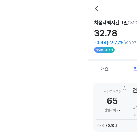
치폴레멕시칸그릴
CM
32.
78
-0.94
(-2.77%)
08.07
303명 관심
개요
스마트스코어
65
(5
동
전월대비
-2
(업
PER
30.10
배