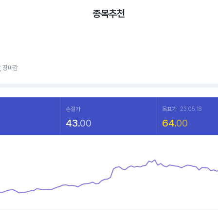
종목추천
7, 장마감
손절가
목표가
23.05.18
43.
00
64.
00
a points.
hart
displaying categories.
displaying values. Data ranges from 76.21 to 130.