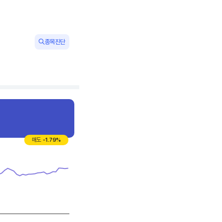
종목진단
매도
-1.79
%