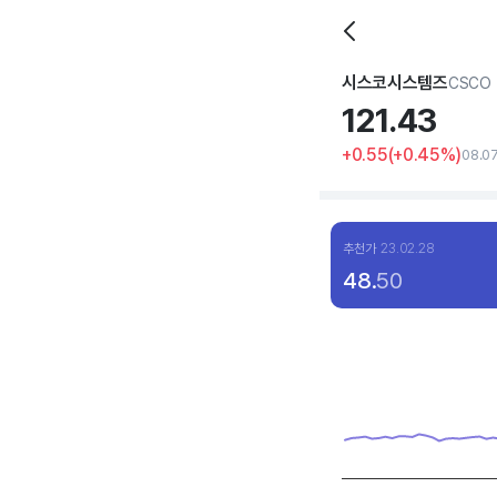
시스코시스템즈
CSCO
121.
43
+0.55
(
+0
.45%)
08.0
추천가
23.02.28
48.
50
Chart
Line chart with 120 dat
View as data table, C
The chart has 1 X axis 
The chart has 1 Y axis 