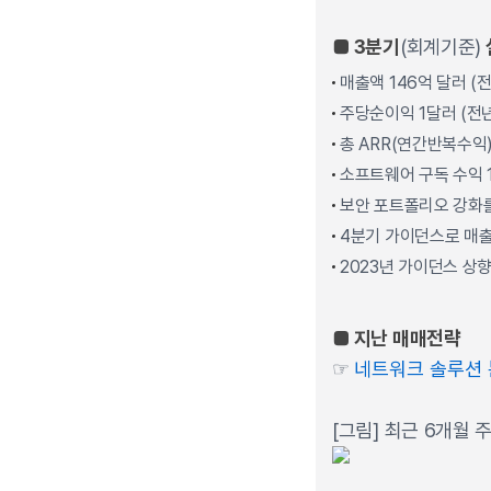
■ 3분기
(회계기준)
매출액 146억 달러 (
주당순이익 1달러 (전년
총 ARR(연간반복수익)
소프트웨어 구독 수익 
보안 포트폴리오 강화를 
4분기 가이던스로 매출 증
2023년 가이던스 상향,
■ 지난 매매전략
☞
네트워크 솔루션 분
[그림] 최근 6개월 