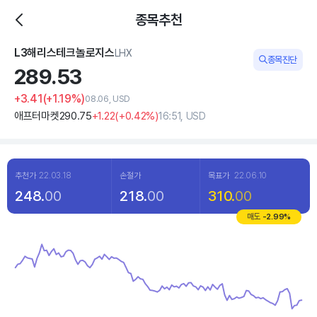
종목추천
L3해리스테크놀로지스
LHX
종목진단
289.
53
+3
.41
(
+1
.19%)
08.06, USD
애프터마켓
290
.75
+1
.22
(
+0
.42%)
16:51, USD
추천가
22.03.18
손절가
목표가
22.06.10
248.
00
218.
00
310.
00
매도
-2.99
%
Chart
Line chart with 120 data points.
View as data table, Chart
The chart has 1 X axis displaying categories.
The chart has 1 Y axis displaying values. Data ranges from 271.9 