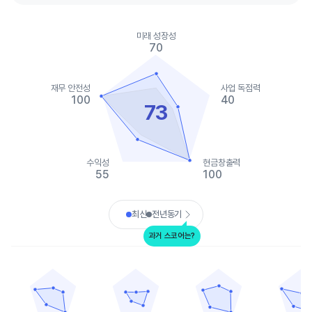
Chart
Chart with 2 data series.
미래 성장성
View as data table, Chart
70
The chart has 1 X axis displaying categories.
The chart has 1 Y axis displaying values. Data ranges from 30 t
재무 안전성
사업 독점력
100
40
73
수익성
현금창출력
55
100
End of interactive chart.
최신
전년동기
과거 스코어는?
RTX
보잉
록히드마틴
제너럴다이내믹스
Chart with 5 data points.
Chart with 5 data points.
Chart with 5 data points.
Chart with 
View as data table, RTX
View as data table, 보잉
View as data table, 록히
View as
The chart has 1 X axis displaying categories.
The chart has 1 X axis displaying categories.
The chart has 1 X axis displ
The chart h
The chart has 1 Y axis displaying values. Data ranges from 35 t
The chart has 1 Y axis displaying values. Data
The chart has 1 Y axis displ
The chart h