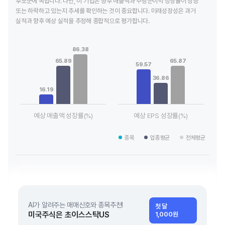
후보군에 속합니다. 다만, 이 기업은 향후 매출액과 주당순이익 성장률이 상승
또는 하락하고 있는지 추세를 확인하는 것이 중요합니다. 미래성장성은 과거
실적과 향후 예상 실적을 추정해 종합적으로 평가합니다.
Chart
Chart
Bar chart with 3 data series.
Bar chart with 3 data series.
86.38
View as data table, Chart
View as data table, Chart
65.89
65.87
The chart has 1 X axis displaying categories.
The chart has 1 X axis displaying
59.57
The chart has 1 Y axis displaying values. Data ranges from 16
The chart has 1 Y axis displayin
36.86
16.19
예상 매출액 성장률(%)
예상 EPS 성장률(%)
End of interactive chart.
End of interactive chart.
종목
업종평균
전체평균
AI가 알려주는 매매신호와 종목추천!
첫 달
미국주식은 초이스스탁US
1,000원