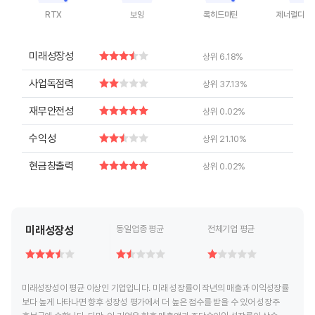
RTX
보잉
록히드마틴
제너럴다이
End of interactive chart.
End of interactive chart.
End of interactive chart.
End of inte
미래성장성
상위 6.18%
사업독점력
상위 37.13%
재무안전성
상위 0.02%
수익성
상위 21.10%
현금창출력
상위 0.02%
미래성장성
동일업종 평균
전체기업 평균
미래성장성이 평균 이상인 기업입니다. 미래 성장률이 작년의 매출과 이익성장률
보다 높게 나타나면 향후 성장성 평가에서 더 높은 점수를 받을 수 있어 성장주