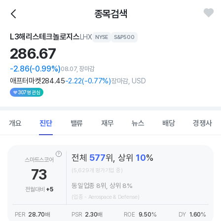
종목검색
L3해리스테크놀로지스
LHX
NYSE
S&P500
286.
67
-2.86
(-0.99%)
08.07, 장마감
애프터마켓
284
.45
-2
.22
(
-0
.77%)
장마감, USD
307명 관심
개요
진단
밸류
재무
뉴스
배당
경쟁사
전체
577
위, 상위
10
%
스마트스코어
73
(5,629개 평가기업 중)
동일업종 8위, 상위 8%
전월대비
+5
(업종 - Aerospace & Defense)
PER
28.70
배
PSR
2.30
배
ROE
9.50
%
DY
1.60
%