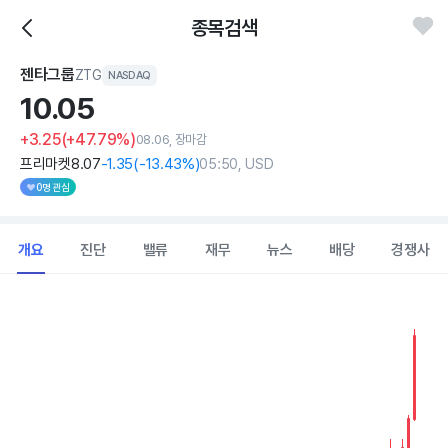
종목검색
젠타그룹
ZTG
NASDAQ
10.
05
+3.25
(+47.79%)
08.06, 장마감
프리마켓
8
.07
-1
.35
(
-13
.43%)
05:50, USD
0명 관심
개요
진단
밸류
재무
뉴스
배당
경쟁사
Chart
Combination chart with 2 data series.
View as data table, Chart
The chart has 1 X axis displaying Time. Data ranges from 202
The chart has 1 Y axis displaying values. Data ranges from 1.35 to