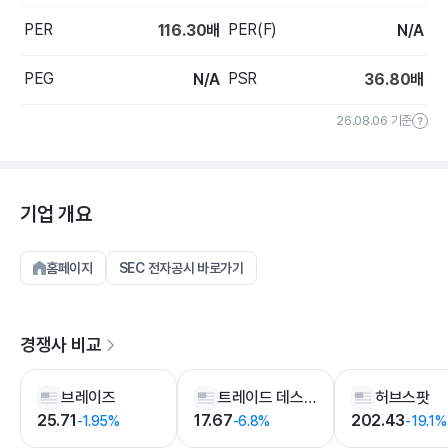
PER
PER(F)
116.30
배
N/A
PEG
PSR
N/A
36.80
배
26.08.06 기준
기업 개요
홈페이지
SEC 전자공시 바로가기
경쟁사 비교
브레이즈
트레이드 데스크
허브스팟
25.71
17.67
202.43
-1.95%
-6.8%
-19.1%