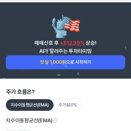
매매신호 후
+512.39%
상승!
AI가 알려주는 투자타이밍
첫 달 1,000원
으로 시작하기
주가 흐름은?
지수이동평균선(EMA)
주가&EPS
지수이동평균선(EMA)