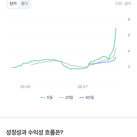
단기
중기
단위 : 달러
Chart
Line chart with 3 lines.
8
View as data table, Chart
The chart has 1 X axis displaying Time. Data ranges from 20
The chart has 1 Y axis displaying values. Data ranges from 1.65
6
4
2
26.05
26.07
5일
20일
60일
End of interactive chart.
성장성과 수익성 흐름은?