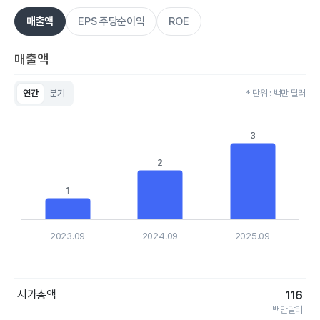
매출액
EPS 주당순이익
ROE
매출액
연간
분기
* 단위 : 백만 달러
Chart
Bar chart with 3 bars.
View as data table, Chart
3
3
The chart has 1 X axis displaying categories.
The chart has 1 Y axis displaying values. Data ranges from 0.
2
2
1
1
2023.09
2024.09
2025.09
End of interactive chart.
시가총액
116
백만달러