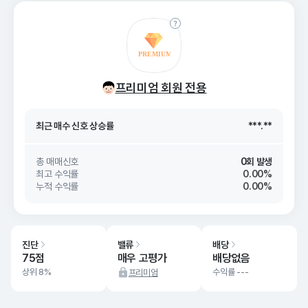
최근 매수 신호 상승률
***.**
프리미엄 회원 전용
최근 매수 신호
26. 08/07
***.**
최근 매수 신호 상승률
***.**
최근 매수 신호
26. 08/07
***.**
총 매매신호
0회 발생
최고 수익률
0.00%
누적 수익률
0.00%
진단
밸류
배당
75점
매우 고평가
배당없음
상위 8%
수익률 ---
프리미엄