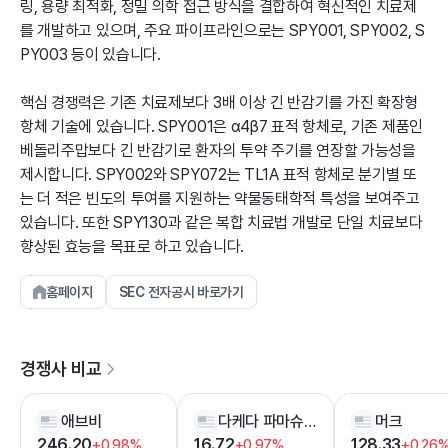
링, 용량 최적화, 정밀 의학 접근 방식을 결합하여 혁신적인 치료제
를 개발하고 있으며, 주요 파이프라인으로는 SPY001, SPY002, S
PY003 등이 있습니다.
핵심 경쟁력은 기존 치료제보다 3배 이상 긴 반감기를 가진 확장형
항체 기술에 있습니다. SPY001은 α4β7 표적 항체로, 기존 제품인
베돌리주맙보다 긴 반감기로 환자의 투약 주기를 연장할 가능성을
제시합니다. SPY002와 SPY072는 TL1A 표적 항체로 분기별 또
는 더 적은 빈도의 투여를 지원하는 약물동태학적 특성을 보여주고
있습니다. 또한 SPY130과 같은 복합 치료법 개발로 단일 치료보다
향상된 효능을 목표로 하고 있습니다.
홈페이지
SEC 전자공시 바로가기
경쟁사 비교
애브비
다케다 파마슈티컬스
머크
246.20
16.72
128.33
+0.98%
+0.97%
+0.26