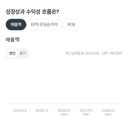
성장성과 수익성 흐름은?
매출액
EPS 주당순이익
ROE
매출액
연간
분기
최근실적발표 26.05.05 · 단위 : 백만달러
Chart
Bar chart with 5 bars.
View as data table, Chart
The chart has 1 X axis displaying categories.
The chart has 1 Y axis displaying values. Data ranges from 0 to
2024.12
2025.12
2026.12
2027.12
2028.12
(예상)
(예상)
(예상)
End of interactive chart.