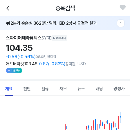
종목검색
2분기 순손실 3620만 달러..IBD 2상서 긍정적 결과
스파이어테라퓨틱스
SYRE
NASDAQ
104.
35
-0.59
(-0.56%)
08.05, 장마감
애프터마켓
103
.48
-0
.87
(
-0
.83%)
장마감, USD
4명 관심
개요
진단
밸류
재무
뉴스
배당
경쟁사
Chart
Combination chart with 2 data series.
View as data table, Chart
The chart has 1 X axis displaying Time. Data ranges from 202
The chart has 1 Y axis displaying values. Data ranges from 64.67 