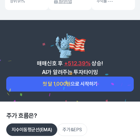
상위 91%
수익률 ---
프리미엄
매매신호 후
+512.39%
상승!
AI가 알려주는 투자타이밍
첫 달 1,000원
으로 시작하기
주가 흐름은?
지수이동평균선(EMA)
주가&EPS