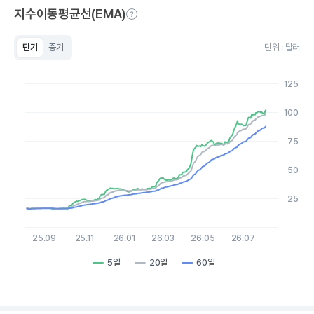
지수이동평균선(EMA)
단기
중기
단위 : 달러
Chart
Line chart with 3 lines.
125
View as data table, Chart
The chart has 1 X axis displaying Time. Data ranges from 2
100
The chart has 1 Y axis displaying values. Data ranges from 15.1
75
50
25
25.09
25.11
26.01
26.03
26.05
26.07
5일
20일
60일
End of interactive chart.