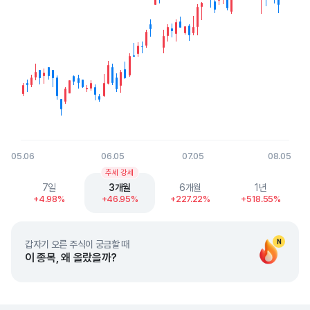
05.06
06.05
07.05
08.05
End of interactive chart.
추세 강세
7일
3개월
6개월
1년
+4.98%
+46.95%
+227.22%
+518.55%
N
갑자기 오른 주식이 궁금할 때
이 종목, 왜 올랐을까?