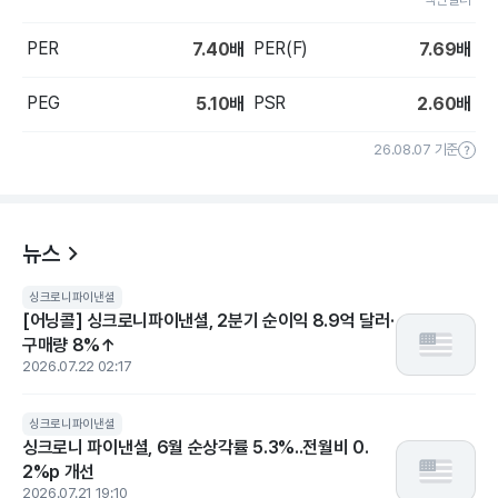
PER
PER(F)
7.40
배
7.69
배
PEG
PSR
5.10
배
2.60
배
26.08.07 기준
뉴스
싱크로니파이낸셜
[어닝콜] 싱크로니파이낸셜, 2분기 순이익 8.9억 달러·
구매량 8%↑
2026.07.22 02:17
싱크로니파이낸셜
싱크로니 파이낸셜, 6월 순상각률 5.3%..전월비 0.
2%p 개선
2026.07.21 19:10