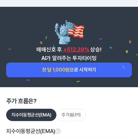
매매신호 후
+512.39%
상승!
AI가 알려주는 투자타이밍
첫 달 1,000원
으로 시작하기
주가 흐름은?
지수이동평균선(EMA)
주가&EPS
지수이동평균선(EMA)