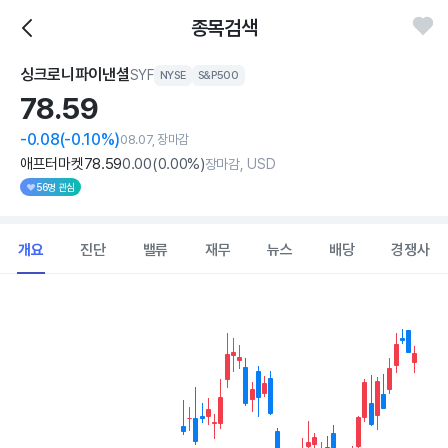
종목검색
싱크로니파이낸셜
SYF
NYSE
S&P500
78.
59
-0.08
(-0.10%)
08.07, 장마감
애프터마켓
78
.59
0
.00
(
0
.00%)
장마감, USD
56명 관심
개요
진단
밸류
재무
뉴스
배당
경쟁사
Chart
Combination chart with 2 data series.
View as data table, Chart
The chart has 1 X axis displaying Time. Data ranges from 2026
The chart has 1 Y axis displaying values. Data ranges from 68.05 