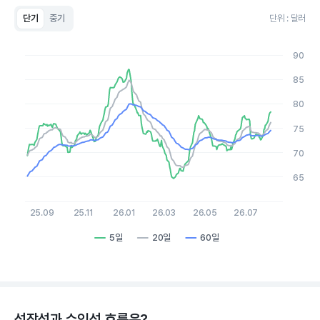
단기
중기
단위 : 달러
Chart
Line chart with 3 lines.
90
View as data table, Chart
The chart has 1 X axis displaying Time. Data ranges from 20
85
The chart has 1 Y axis displaying values. Data ranges from 64.7
80
75
70
65
25.09
25.11
26.01
26.03
26.05
26.07
5일
20일
60일
End of interactive chart.
성장성과 수익성 흐름은?