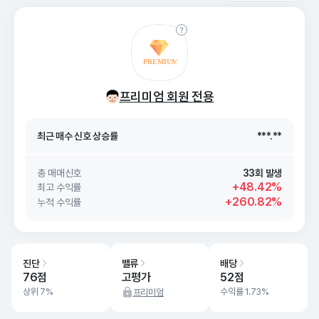
최근 매수 신호 상승률
***.**
최근 매수 신호
26. 08/09
***.**
프리미엄 회원 전용
최근 매수 신호 상승률
***.**
최근 매수 신호
26. 08/09
***.**
총 매매신호
33회 발생
+48.42%
최고 수익률
+260.82%
누적 수익률
진단
밸류
배당
76점
고평가
52점
상위 7%
수익률 1.73%
프리미엄