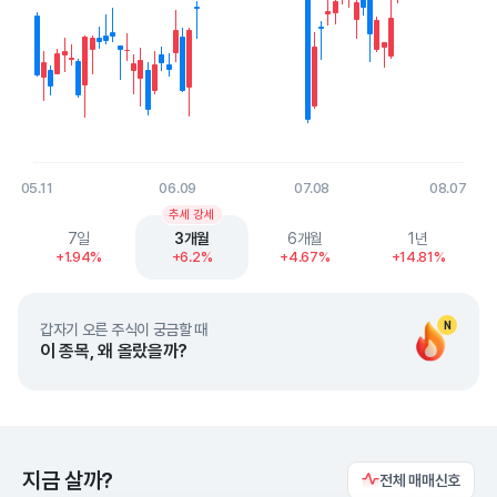
05.11
06.09
07.08
08.07
End of interactive chart.
추세 강세
7일
3개월
6개월
1년
+1.94%
+6.2%
+4.67%
+14.81%
N
갑자기 오른 주식이 궁금할 때
이 종목, 왜 올랐을까?
지금 살까?
전체 매매신호