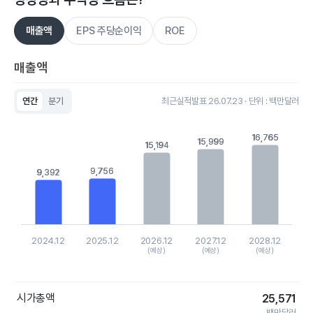
매출액
EPS 주당순이익
ROE
매출액
연간
분기
최근실적발표 26.07.23 · 단위 : 백만달러
Chart
Bar chart with 5 bars.
16,765
16,765
View as data table, Chart
15,999
15,999
15,194
15,194
The chart has 1 X axis displaying categories.
The chart has 1 Y axis displaying values. Data ranges from 9
9,756
9,756
9,392
9,392
2024.12
2025.12
2026.12
2027.12
2028.12
(예상)
(예상)
(예상)
End of interactive chart.
시가총액
25,571
백만달러