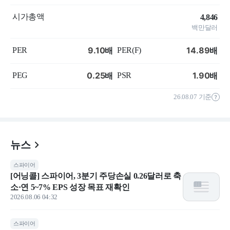
시가총액
4,846
백만달러
9.10
14.89
PER
PER(F)
배
배
0.25
1.90
PEG
PSR
배
배
26.08.07 기준
뉴스
스파이어
[어닝콜] 스파이어, 3분기 주당손실 0.26달러로 축
소·연 5~7% EPS 성장 목표 재확인
2026.08.06 04:32
스파이어