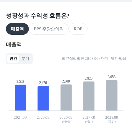
성장성과 수익성 흐름은?
매출액
EPS 주당순이익
ROE
매출액
연간
분기
최근실적발표 26.08.06 · 단위 : 백만달러
Chart
Bar chart with 5 bars.
View as data table, Chart
3,058
3,058
2,923
2,923
The chart has 1 X axis displaying categories.
2,609
2,609
2,593
2,593
2,476
2,476
The chart has 1 Y axis displaying values. Data ranges fro
2024.09
2025.09
2026.09
2027.09
2028.09
(예상)
(예상)
(예상)
End of interactive chart.