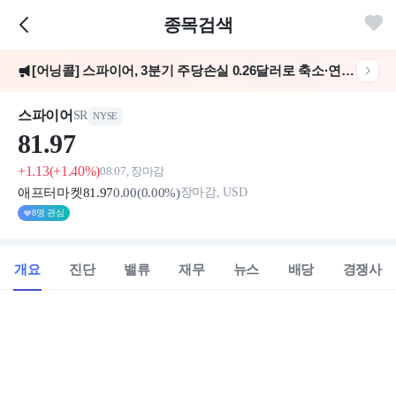
종목검색
[어닝콜] 스파이어, 3분기 주당손실 0.26달러로 축소·연 5~7% EPS 성장 목표 재확인
3분기 조정 주당순손실 0.26달러..마케팅·스토리지 사업 매각 완료
스파이어
SR
NYSE
81.
97
+1.13
(+1.40%)
08.07, 장마감
애프터마켓
81
.97
0
.00
(
0
.00%)
장마감, USD
8명 관심
개요
진단
밸류
재무
뉴스
배당
경쟁사