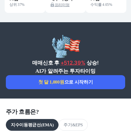
프리미엄
상위 37%
수익률 4.05%
매매신호 후
+512.39%
상승!
AI가 알려주는 투자타이밍
첫 달 1,000원
으로 시작하기
주가 흐름은?
지수이동평균선(EMA)
주가&EPS