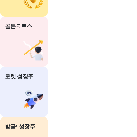
골든크로스
로켓 성장주
발굴! 성장주