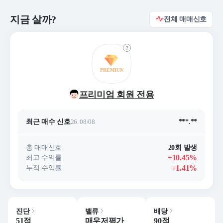
지금 살까?
전체 매매신호
프리미엄 회원 전용
최근 매수 신호
26. 08/08
***.**
최근 매수 신호 상승률
***.**
총 매매신호
20회 발생
+10.45%
최고 수익률
+1.41%
누적 수익률
진단
밸류
배당
51점
매우저평가
90점