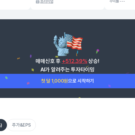
수익률 ---
프리미엄
매매신호 후
+512.39%
상승!
AI가 알려주는 투자타이밍
첫 달 1,000원
으로 시작하기
)
주가&EPS