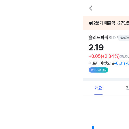
2분기 매출액 -27만
[어닝콜] 솔리드파워,
솔리드파워
SLDP
NASD
2.
19
+0.05
(+2.34%)
08.0
애프터마켓
2
.18
-0
.01
(
-
256명 관심
개요
Chart
Combination chart with 
View as data table, C
The chart has 1 X axi
The chart has 1 Y axis 