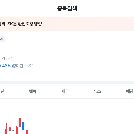
종목검색
달러..SK온 환입조정 영향
 2분기 누적 매출 280만 달러…연말 한국 합작투자 발표 예고
AQ
6, 장마감
0
.46%)
장마감, USD
진단
밸류
재무
뉴스
배당
2 data series.
hart
s displaying Time. Data ranges from 2026-05-07 00:00:00 to 20
displaying values. Data ranges from 1.98 to 3.7.