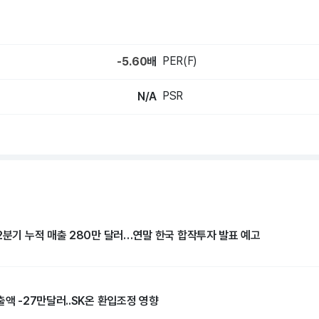
PER(F)
-5.60
배
PSR
N/A
2분기 누적 매출 280만 달러…연말 한국 합작투자 발표 예고
출액 -27만달러..SK온 환입조정 영향