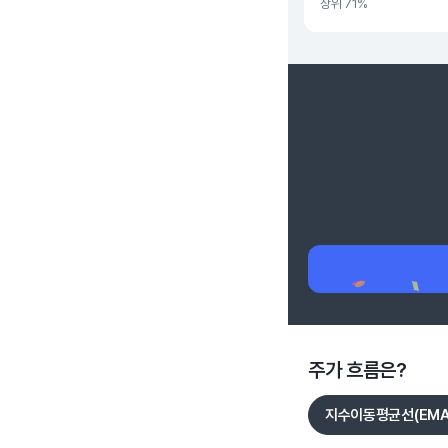
상위 71%
주가 흐름은?
지수이동평균선(EMA