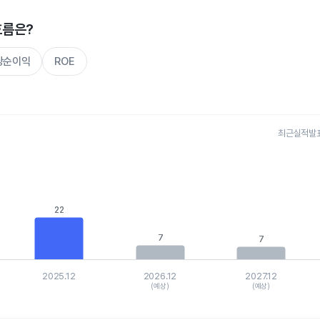
흐름은?
주당순이익
ROE
최근실적발표 
s.
, Chart
is displaying categories.
is displaying values. Data ranges from 6.568 to 47.136.
22
22
7
7
7
7
2025.12
2026.12
2027.12
(예상)
(예상)
hart.