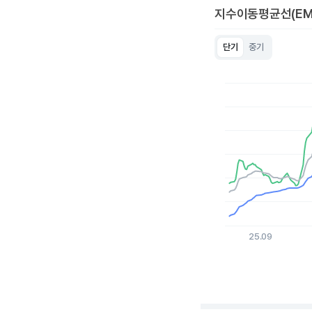
지수이동평균선(EM
단기
중기
Chart
Line chart with 3 lin
View as data table
The chart has 1 X a
The chart has 1 Y ax
25.09
End of interactive c