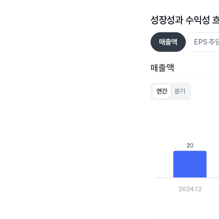
성장성과 수익성 
매출액
EPS 
매출액
연간
분기
Chart
Bar chart with 5 bar
View as data table
The chart has 1 X ax
The chart has 1 Y ax
20
20
2024.12
End of interactive c