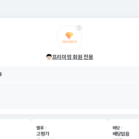
률
8/07
프리미엄 회원 전용
률
8/07
밸류
배당
고평가
배당없음