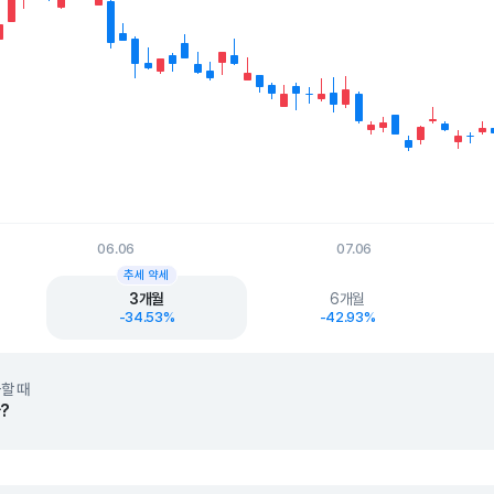
06.06
07.06
t.
추세 약세
3개월
6개월
-34.53%
-42.93%
할 때
?