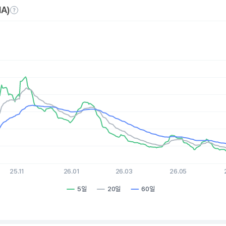
A)
es.
, Chart
xis displaying Time. Data ranges from 2025-08-06 15:00:00 to 
is displaying values. Data ranges from 2.08 to 7.02.
25.11
26.01
26.03
26.05
5일
20일
60일
hart.