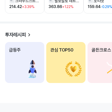
크라우드스트라이크 홀딩스
팔로알토 네트웍스
포티넷
214.42
363.86
159.64
+3.39%
+1.22%
-0.29
투자레시피
급등주
관심 TOP50
골든크로스