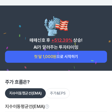
매매신호 후
+512.39%
상승!
AI가 알려주는 투자타이밍
첫 달 1,000원
으로 시작하기
주가 흐름은?
지수이동평균선(EMA)
주가&EPS
지수이동평균선(EMA)