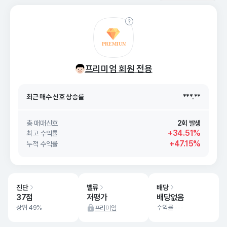
최근 매수 신호 상승률
***.**
프리미엄 회원 전용
최근 매수 신호
26. 08/09
***.**
최근 매수 신호 상승률
***.**
최근 매수 신호
26. 08/09
***.**
총 매매신호
2회 발생
+34.51%
최고 수익률
+47.15%
누적 수익률
진단
밸류
배당
37점
저평가
배당없음
상위 49%
수익률 ---
프리미엄