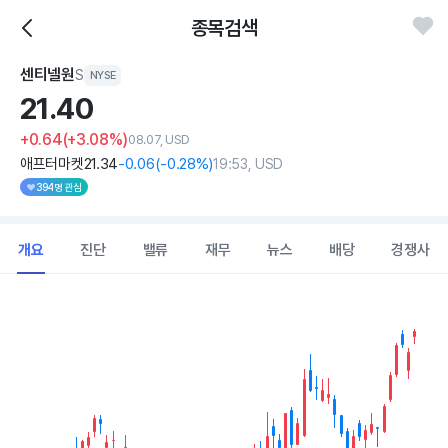
종목검색
센티넬원
S
NYSE
21.
40
+0.64
(+3.08%)
08.07, USD
애프터마켓
21
.34
-0
.06
(
-0
.28%)
19:53, USD
394명 관심
개요
진단
밸류
재무
뉴스
배당
경쟁사
Chart
Combination chart with 2 data series.
View as data table, Chart
The chart has 1 X axis displaying Time. Data ranges from 202
The chart has 1 Y axis displaying values. Data ranges from 14.305