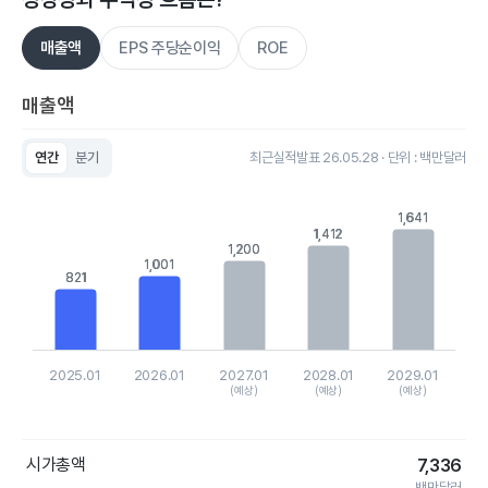
매출액
EPS 주당순이익
ROE
매출액
연간
분기
최근실적발표 26.05.28 · 단위 : 백만달러
Chart
Bar chart with 5 bars.
1,641
1,641
View as data table, Chart
1,412
1,412
The chart has 1 X axis displaying categories.
1,200
1,200
The chart has 1 Y axis displaying values. Data ranges from 8
1,001
1,001
821
821
2025.01
2026.01
2027.01
2028.01
2029.01
(예상)
(예상)
(예상)
End of interactive chart.
시가총액
7,336
백만달러