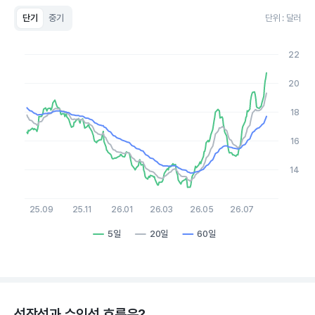
단기
중기
단위 : 달러
Chart
Line chart with 3 lines.
22
View as data table, Chart
The chart has 1 X axis displaying Time. Data ranges from 20
20
The chart has 1 Y axis displaying values. Data ranges from 12.7
18
16
14
25.09
25.11
26.01
26.03
26.05
26.07
5일
20일
60일
End of interactive chart.
성장성과 수익성 흐름은?