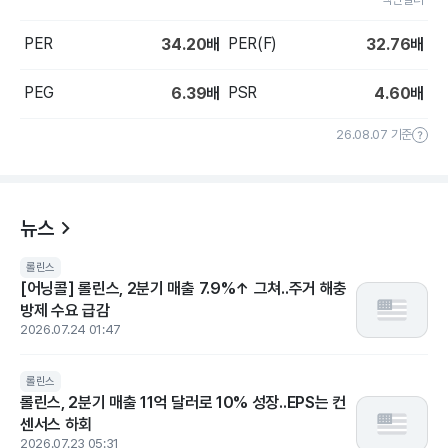
PER
PER(F)
34.20
배
32.76
배
PEG
PSR
6.39
배
4.60
배
26.08.07 기준
뉴스
롤린스
[어닝콜] 롤린스, 2분기 매출 7.9%↑ 그쳐..주거 해충
방제 수요 급감
2026.07.24 01:47
롤린스
롤린스, 2분기 매출 11억 달러로 10% 성장..EPS는 컨
센서스 하회
2026.07.23 05:31