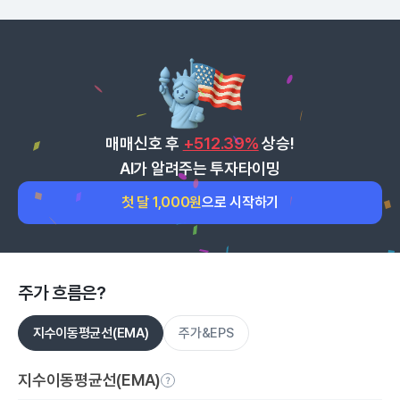
매매신호 후
+512.39%
상승!
AI가 알려주는 투자타이밍
첫 달 1,000원
으로 시작하기
주가 흐름은?
지수이동평균선(EMA)
주가&EPS
지수이동평균선(EMA)