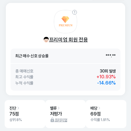
최근 매수 신호 상승률
***.**
프리미엄 회원 전용
최근 매수 신호
26. 08/09
***.**
최근 매수 신호 상승률
***.**
최근 매수 신호
26. 08/09
***.**
총 매매신호
30회 발생
+10.93%
최고 수익률
-14.66%
누적 수익률
진단
밸류
배당
75점
저평가
69점
상위 8%
수익률 1.91%
프리미엄