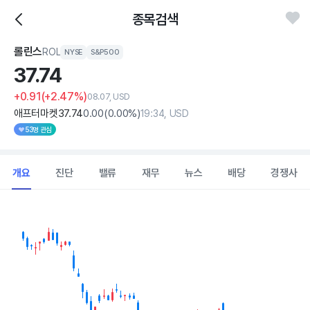
종목검색
롤린스
ROL
NYSE
S&P500
37.
74
+0.91
(+2.47%)
08.07, USD
애프터마켓
37
.74
0
.00
(
0
.00%)
19:34, USD
53명 관심
개요
진단
밸류
재무
뉴스
배당
경쟁사
Chart
Combination chart with 2 data series.
View as data table, Chart
The chart has 1 X axis displaying Time. Data ranges from 202
The chart has 1 Y axis displaying values. Data ranges from 36.345