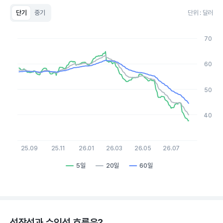
단기
중기
단위 : 달러
Chart
Line chart with 3 lines.
70
View as data table, Chart
The chart has 1 X axis displaying Time. Data ranges from 20
The chart has 1 Y axis displaying values. Data ranges from 37.6
60
50
40
25.09
25.11
26.01
26.03
26.05
26.07
5일
20일
60일
End of interactive chart.
성장성과 수익성 흐름은?