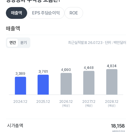
매출액
EPS 주당순이익
ROE
매출액
연간
분기
최근실적발표 26.07.23 · 단위 : 백만달러
Chart
Bar chart with 5 bars.
View as data table, Chart
The chart has 1 X axis displaying categories.
4,824
4,824
4,448
4,448
The chart has 1 Y axis displaying values. Data ranges from 3
4,090
4,090
3,761
3,761
3,389
3,389
2024.12
2025.12
2026.12
2027.12
2028.12
(예상)
(예상)
(예상)
End of interactive chart.
시가총액
18,158
백만달러