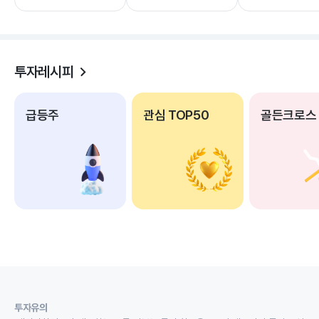
투자레시피
급등주
관심 TOP50
골든크로스
투자유의