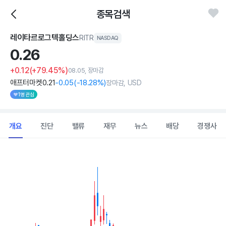
종목검색
레이타르로그텍홀딩스
RITR
NASDAQ
0.
26
+0.12
(+79.45%)
08.05, 장마감
애프터마켓
0
.21
-0
.05
(
-18
.28%)
장마감, USD
1명 관심
개요
진단
밸류
재무
뉴스
배당
경쟁사
Chart
Combination chart with 2 data series.
View as data table, Chart
The chart has 1 X axis displaying Time. Data ranges from 202
The chart has 1 Y axis displaying values. Data ranges from 0.046 