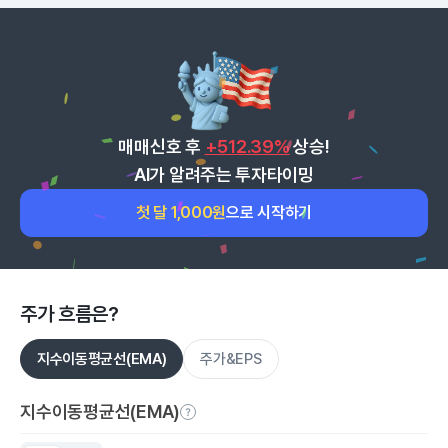
매매신호 후
+512.39%
상승!
AI가 알려주는 투자타이밍
첫 달 1,000원
으로 시작하기
주가 흐름은?
지수이동평균선(EMA)
주가&EPS
지수이동평균선(EMA)