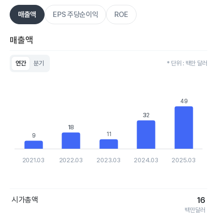
매출액
EPS 주당순이익
ROE
매출액
연간
분기
* 단위 : 백만 달러
Chart
Bar chart with 5 bars.
View as data table, Chart
The chart has 1 X axis displaying categories.
49
49
The chart has 1 Y axis displaying values. Data ranges from 9.
32
32
18
18
11
11
9
9
2021.03
2022.03
2023.03
2024.03
2025.03
End of interactive chart.
시가총액
16
백만달러