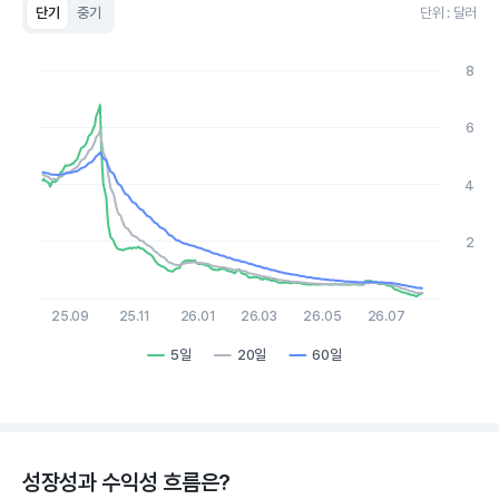
단기
중기
단위 : 달러
Chart
Line chart with 3 lines.
8
View as data table, Chart
The chart has 1 X axis displaying Time. Data ranges from 2
The chart has 1 Y axis displaying values. Data ranges from 0.0
6
4
2
25.09
25.11
26.01
26.03
26.05
26.07
5일
20일
60일
End of interactive chart.
성장성과 수익성 흐름은?