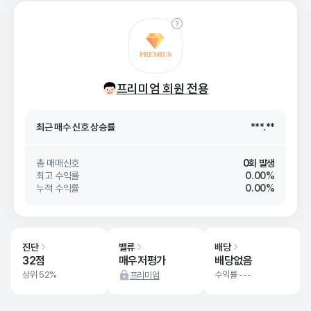
최근 매수 신호 상승률
***.**
프리미엄 회원 전용
최근 매수 신호
26. 08/06
***.**
최근 매수 신호 상승률
***.**
최근 매수 신호
26. 08/06
***.**
총 매매신호
0회 발생
최고 수익률
0.00%
누적 수익률
0.00%
진단
밸류
배당
32점
매우저평가
배당없음
상위 52%
수익률 ---
프리미엄