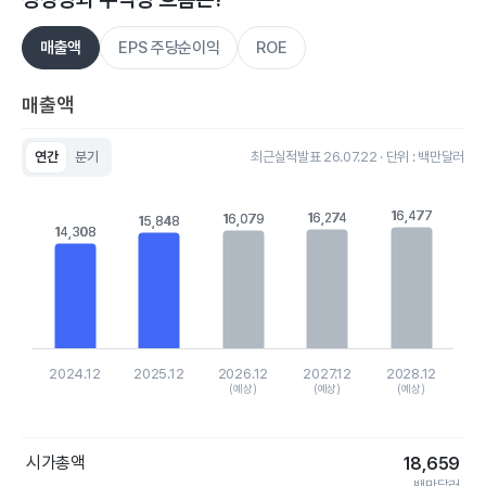
매출액
EPS 주당순이익
ROE
매출액
연간
분기
최근실적발표 26.07.22 · 단위 : 백만달러
Chart
Bar chart with 5 bars.
16,477
16,477
16,274
16,274
View as data table, Chart
16,079
16,079
15,848
15,848
14,308
14,308
The chart has 1 X axis displaying categories.
The chart has 1 Y axis displaying values. Data ranges from 
2024.12
2025.12
2026.12
2027.12
2028.12
(예상)
(예상)
(예상)
End of interactive chart.
시가총액
18,659
백만달러