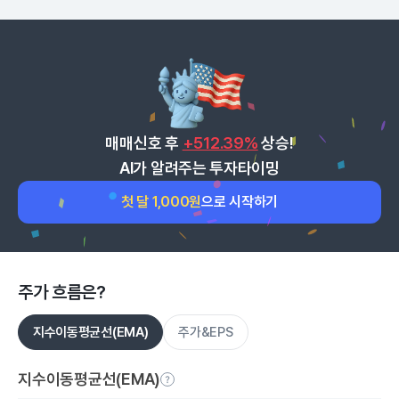
매매신호 후
+512.39%
상승!
AI가 알려주는 투자타이밍
첫 달 1,000원
으로 시작하기
주가 흐름은?
지수이동평균선(EMA)
주가&EPS
지수이동평균선(EMA)