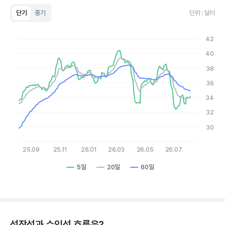
단기
중기
단위 : 달러
Chart
Line chart with 3 lines.
42
View as data table, Chart
40
The chart has 1 X axis displaying Time. Data ranges from 2
The chart has 1 Y axis displaying values. Data ranges from 29.
38
36
34
32
30
25.09
25.11
26.01
26.03
26.05
26.07
5일
20일
60일
End of interactive chart.
성장성과 수익성 흐름은?