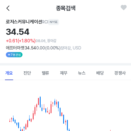
종목검색
로저스커뮤니케이션
RCI
NYSE
34.
54
+0.61
(+1.80%)
08.06, 장마감
애프터마켓
34
.54
0
.00
(
0
.00%)
장마감, USD
7명 관심
개요
진단
밸류
재무
뉴스
배당
경쟁사
Chart
Combination chart with 2 data series.
View as data table, Chart
The chart has 1 X axis displaying Time. Data ranges from 202
The chart has 1 Y axis displaying values. Data ranges from 31.38 