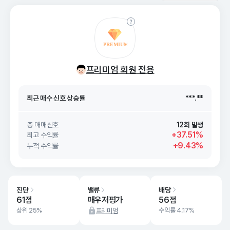
최근 매수 신호 상승률
***.**
프리미엄 회원 전용
최근 매수 신호
26. 08/07
***.**
최근 매수 신호 상승률
***.**
최근 매수 신호
26. 08/07
***.**
총 매매신호
12회 발생
+37.51%
최고 수익률
+9.43%
누적 수익률
진단
밸류
배당
61점
매우저평가
56점
상위 25%
수익률 4.17%
프리미엄