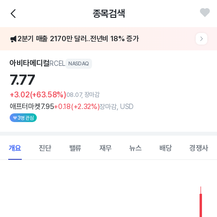
종목검색
2분기 매출 2170만 달러..전년비 18% 증가
아비타메디컬
RCEL
NASDAQ
7.
77
+3.02
(+63.58%)
08.07, 장마감
애프터마켓
7
.95
+0
.18
(
+2
.32%)
장마감, USD
3명 관심
개요
진단
밸류
재무
뉴스
배당
경쟁사
Chart
Combination chart with 2 data series.
View as data table, Chart
The chart has 1 X axis displaying Time. Data ranges from 2026
The chart has 1 Y axis displaying values. Data ranges from 3.728 t