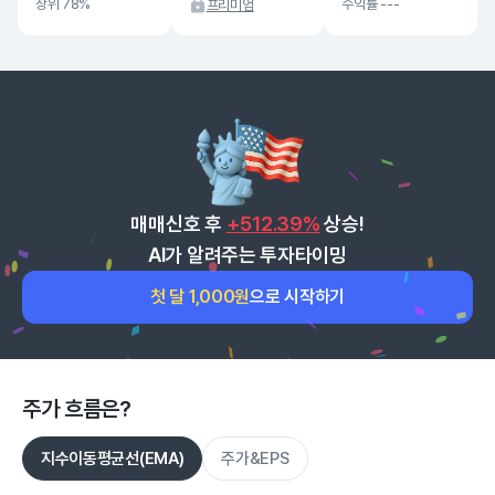
상위 78%
수익률 ---
프리미엄
매매신호 후
+512.39%
상승!
AI가 알려주는 투자타이밍
첫 달 1,000원
으로 시작하기
주가 흐름은?
지수이동평균선(EMA)
주가&EPS