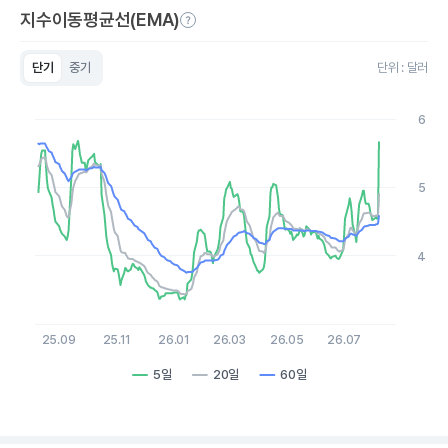
지수이동평균선(EMA)
단기
중기
단위 : 달러
Chart
Line chart with 3 lines.
6
View as data table, Chart
The chart has 1 X axis displaying Time. Data ranges from 20
The chart has 1 Y axis displaying values. Data ranges from 3.36
5
4
25.09
25.11
26.01
26.03
26.05
26.07
5일
20일
60일
End of interactive chart.