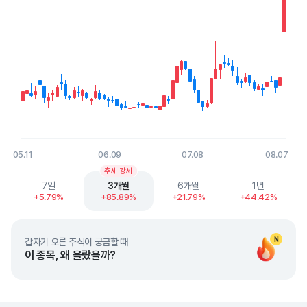
05.11
06.09
07.08
08.07
End of interactive chart.
추세 강세
7일
3개월
6개월
1년
+5.79%
+85.89%
+21.79%
+44.42%
N
갑자기 오른 주식이 궁금할 때
이 종목, 왜 올랐을까?