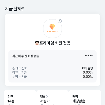
지금 살까?
최근 매수 신호 상승률
***.**
프리미엄 회원 전용
최근 매수 신호
26. 08/09
***.**
최근 매수 신호 상승률
***.**
최근 매수 신호
26. 08/09
***.**
총 매매신호
0회 발생
최고 수익률
0.00%
누적 수익률
0.00%
진단
밸류
배당
14점
저평가
배당없음