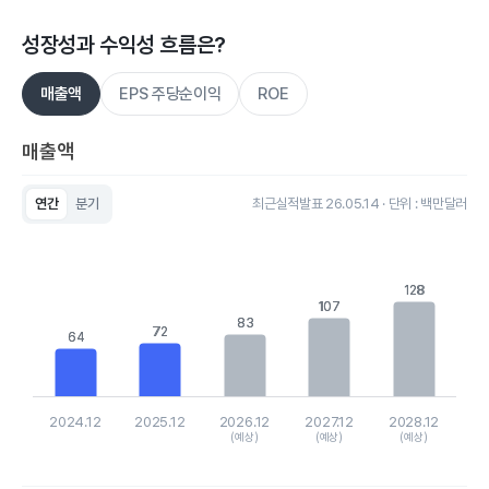
성장성과 수익성 흐름은?
매출액
EPS 주당순이익
ROE
매출액
연간
분기
최근실적발표 26.05.14 · 단위 : 백만달러
Chart
Bar chart with 5 bars.
View as data table, Chart
The chart has 1 X axis displaying categories.
128
128
The chart has 1 Y axis displaying values. Data ranges from 64
107
107
83
83
72
72
64
64
2024.12
2025.12
2026.12
2027.12
2028.12
(예상)
(예상)
(예상)
End of interactive chart.