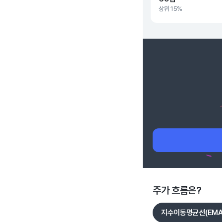
상위 15%
주가 흐름은?
지수이동평균선(EMA