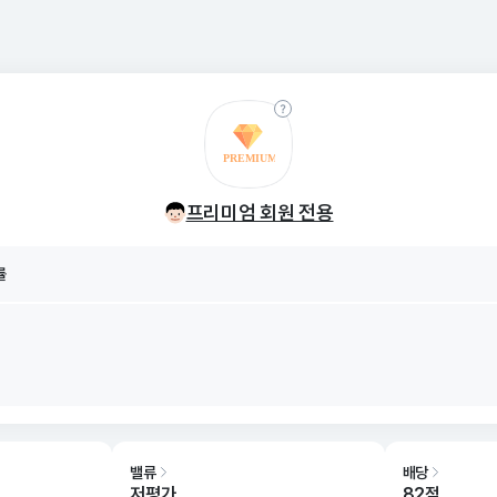
률
8/07
프리미엄 회원 전용
률
8/07
밸류
배당
저평가
82점