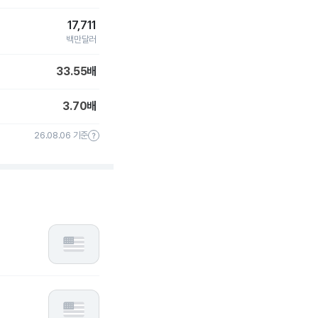
17,711
백만달러
33.55
배
3.70
배
26.08.06 기준