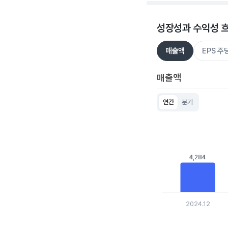
성장성과 수익성 
매출액
EPS 
매출액
연간
분기
Chart
Bar chart with 5 bar
View as data table
The chart has 1 X ax
The chart has 1 Y ax
4,284
4,284
2024.12
End of interactive c