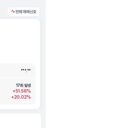
전체 매매신호
***.**
***.**
***.**
***.**
17회 발생
+51.58%
+20.02%