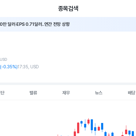
종목검색
0만 달러·EPS 0.71달러..연간 전망 상향
2분기 GTV 11%↑·하반기 EBITDA 성장률 8.6% 전망
 USD
(
-0
.35%)
17:35, USD
진단
밸류
재무
뉴스
배당
2 data series.
hart
s displaying Time. Data ranges from 2026-05-06 00:00:00 to 20
displaying values. Data ranges from 94.12 to 117.49.