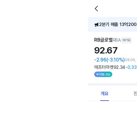
2분기 매출 13억200
[어닝콜] RB글로벌, 
RB글로벌
RBA
NYSE
92.
67
-2.96
(-3.10%)
08.06,
애프터마켓
92
.34
-0
.33
10명 관심
개요
Chart
Combination chart with 
View as data table, C
The chart has 1 X axi
The chart has 1 Y axis 