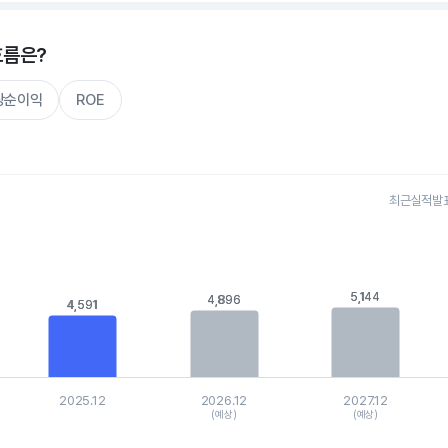
흐름은?
주당순이익
ROE
최근실적발표 
s.
, Chart
is displaying categories.
is displaying values. Data ranges from 4284.2 to 5665.
5,144
5,144
4,896
4,896
4,591
4,591
2025.12
2026.12
2027.12
(예상)
(예상)
hart.