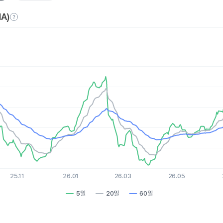
A)
es.
, Chart
xis displaying Time. Data ranges from 2025-08-06 15:00:00 to 
is displaying values. Data ranges from 95.79 to 118.02.
25.11
26.01
26.03
26.05
5일
20일
60일
hart.