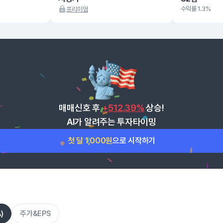
수익률 1.3%
프리미엄
매매신호 후
+512.39%
상승!
AI가 알려주는 투자타이밍
첫 달 1,000원
으로 시작하기
)
주가&EPS