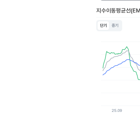
지수이동평균선(EM
단기
중기
Chart
Line chart with 3 lin
View as data table
The chart has 1 X a
The chart has 1 Y ax
25.09
End of interactive c