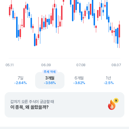
05.11
06.09
07.08
08.07
End of interactive chart.
추세 약세
7일
3개월
6개월
1년
-2.64%
-3.56%
-3.62%
-2.5%
N
갑자기 오른 주식이 궁금할 때
이 종목, 왜 올랐을까?