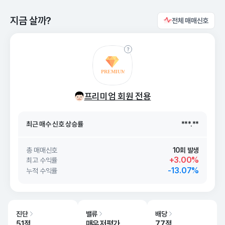
지금 살까?
전체 매매신호
최근 매수 신호 상승률
***.**
프리미엄 회원 전용
최근 매수 신호
26. 08/09
***.**
최근 매수 신호 상승률
***.**
최근 매수 신호
26. 08/09
***.**
총 매매신호
10회 발생
+3.00%
최고 수익률
-13.07%
누적 수익률
진단
밸류
배당
51점
매우저평가
77점