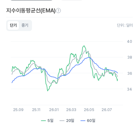
지수이동평균선(EMA)
단기
중기
단위 : 달러
Chart
Line chart with 3 lines.
40
View as data table, Chart
The chart has 1 X axis displaying Time. Data ranges from 20
The chart has 1 Y axis displaying values. Data ranges from 33.
38
36
34
25.09
25.11
26.01
26.03
26.05
26.07
5일
20일
60일
End of interactive chart.