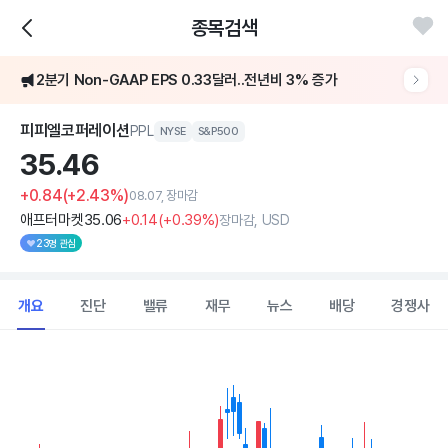
종목검색
2분기 Non-GAAP EPS 0.33달러..전년비 3% 증가
피피엘코퍼레이션
PPL
NYSE
S&P500
35.
46
+0.84
(+2.43%)
08.07, 장마감
애프터마켓
35
.06
+0
.14
(
+0
.39%)
장마감, USD
23명 관심
개요
진단
밸류
재무
뉴스
배당
경쟁사
Chart
Combination chart with 2 data series.
View as data table, Chart
The chart has 1 X axis displaying Time. Data ranges from 2026
The chart has 1 Y axis displaying values. Data ranges from 34.413 