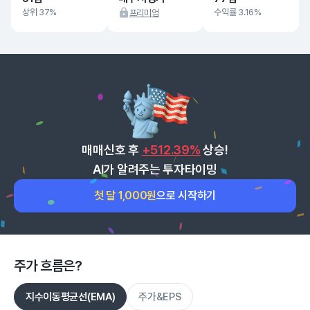
상위 37%
수익률 3.16%
프리미엄
매매신호 후
+512.39%
상승!
AI가 알려주는 투자타이밍
첫 달 1,000원
으로 시작하기
주가 흐름은?
지수이동평균선(EMA)
주가&EPS