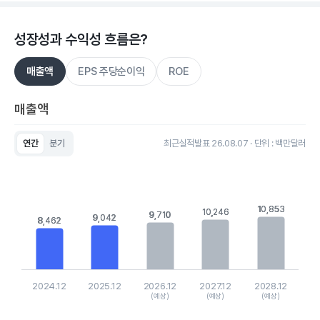
성장성과 수익성 흐름은?
매출액
EPS 주당순이익
ROE
매출액
연간
분기
최근실적발표 26.08.07 · 단위 : 백만달러
Chart
Bar chart with 5 bars.
View as data table, Chart
The chart has 1 X axis displaying categories.
The chart has 1 Y axis displaying values. Data ranges from 84
10,853
10,853
10,246
10,246
9,710
9,710
9,042
9,042
8,462
8,462
2024.12
2025.12
2026.12
2027.12
2028.12
(예상)
(예상)
(예상)
End of interactive chart.