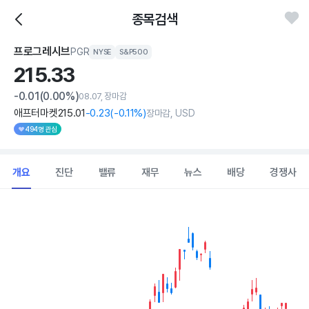
종목검색
프로그레시브
PGR
NYSE
S&P500
215.
33
-0.01
(0.00%)
08.07, 장마감
애프터마켓
215
.01
-0
.23
(
-0
.11%)
장마감, USD
494명 관심
개요
진단
밸류
재무
뉴스
배당
경쟁사
Chart
Combination chart with 2 data series.
View as data table, Chart
The chart has 1 X axis displaying Time. Data ranges from 202
The chart has 1 Y axis displaying values. Data ranges from 189.2 