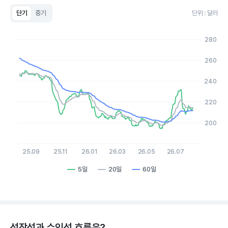
단기
중기
단위 : 달러
Chart
Line chart with 3 lines.
280
View as data table, Chart
The chart has 1 X axis displaying Time. Data ranges from 2
260
The chart has 1 Y axis displaying values. Data ranges from 194
240
220
200
25.09
25.11
26.01
26.03
26.05
26.07
5일
20일
60일
End of interactive chart.
성장성과 수익성 흐름은?