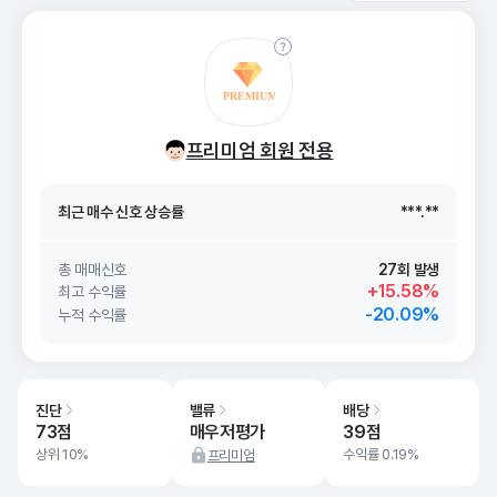
최근 매수 신호 상승률
***.**
프리미엄 회원 전용
최근 매수 신호
26. 08/08
***.**
최근 매수 신호 상승률
***.**
최근 매수 신호
26. 08/08
***.**
총 매매신호
27회 발생
+15.58%
최고 수익률
-20.09%
누적 수익률
진단
밸류
배당
73점
매우저평가
39점
상위 10%
수익률 0.19%
프리미엄