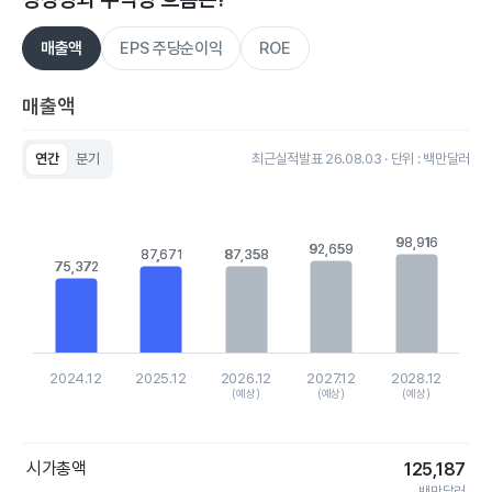
매출액
EPS 주당순이익
ROE
매출액
연간
분기
최근실적발표 26.08.03 · 단위 : 백만달러
Chart
Bar chart with 5 bars.
View as data table, Chart
The chart has 1 X axis displaying categories.
98,916
98,916
92,659
92,659
87,671
87,671
87,358
87,358
The chart has 1 Y axis displaying values. Data ranges from 75
75,372
75,372
2024.12
2025.12
2026.12
2027.12
2028.12
(예상)
(예상)
(예상)
End of interactive chart.
시가총액
125,187
백만달러