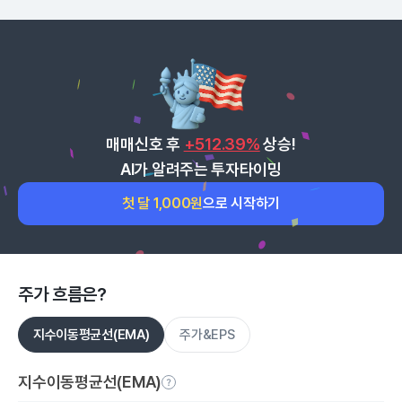
매매신호 후
+512.39%
상승!
AI가 알려주는 투자타이밍
첫 달 1,000원
으로 시작하기
주가 흐름은?
지수이동평균선(EMA)
주가&EPS
지수이동평균선(EMA)