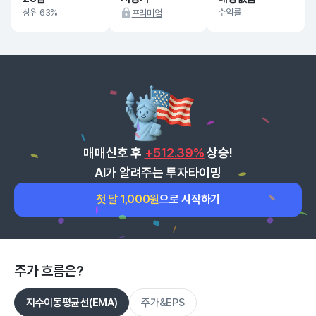
상위 63%
수익률 ---
프리미엄
매매신호 후
+512.39%
상승!
AI가 알려주는 투자타이밍
첫 달 1,000원
으로 시작하기
주가 흐름은?
지수이동평균선(EMA)
주가&EPS