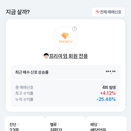
지금 살까?
전체 매매신호
최근 매수 신호 상승률
***.**
프리미엄 회원 전용
최근 매수 신호
26. 08/09
***.**
최근 매수 신호 상승률
***.**
최근 매수 신호
26. 08/09
***.**
총 매매신호
4회 발생
+4.12%
최고 수익률
-25.48%
누적 수익률
진단
밸류
배당
23점
저평가
배당없음