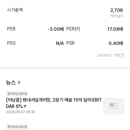
시가총액
2,706
백만달러
PER
PER(F)
-3.00
배
17.08
배
PEG
PSR
N/A
0.40
배
26.08.07 기준
뉴스
펜내셔널게이밍
[어닝콜] 펜내셔널게이밍, 2분기 매출 15억 달러·EBIT
DAR 6%↑
2026.08.07 05:10
펜내셔널게이밍