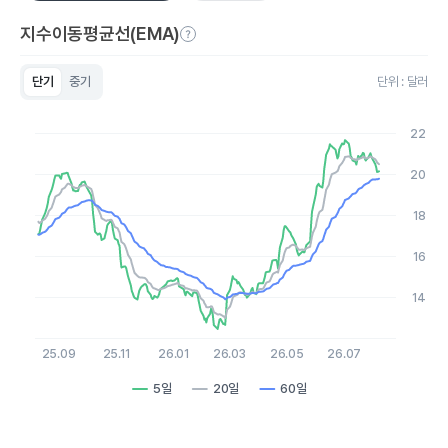
지수이동평균선(EMA)
단기
중기
단위 : 달러
Chart
Line chart with 3 lines.
22
View as data table, Chart
The chart has 1 X axis displaying Time. Data ranges from 20
20
The chart has 1 Y axis displaying values. Data ranges from 12.4
18
16
14
25.09
25.11
26.01
26.03
26.05
26.07
5일
20일
60일
End of interactive chart.