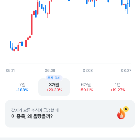
05.11
06.09
07.08
08.07
End of interactive chart.
추세 약세
7일
3개월
6개월
1년
-1.88%
+20.33%
+50.11%
+19.27%
N
갑자기 오른 주식이 궁금할 때
이 종목, 왜 올랐을까?