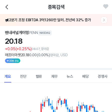
종목검색
[어닝콜] 펜내셔널게이밍, 2분기 매출 15억 달러·EBITDAR 6%↑
2분기 조정 EBITDA 3억1260만 달러..전년비 32% 증가
[어닝콜] 펜내셔널게이밍, 2분기 매출 15억 달러·EBITDAR 6%↑
펜내셔널게이밍
PENN
NASDAQ
20.
18
+0.05
(+0.25%)
08.07, 장마감
애프터마켓
20
.18
0
.00
(
0
.00%)
장마감, USD
30명 관심
개요
진단
밸류
재무
뉴스
배당
경쟁사
Chart
Combination chart with 2 data series.
View as data table, Chart
The chart has 1 X axis displaying Time. Data ranges from 2026
The chart has 1 Y axis displaying values. Data ranges from 15.5 to