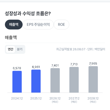
성장성과 수익성 흐름은?
매출액
EPS 주당순이익
ROE
매출액
연간
분기
최근실적발표 26.08.07 · 단위 : 백만달러
Chart
Bar chart with 5 bars.
View as data table, Chart
7,965
7,965
7,713
7,713
7,401
7,401
6,961
6,961
The chart has 1 X axis displaying categories.
6,578
6,578
The chart has 1 Y axis displaying values. Data ranges from 65
2024.12
2025.12
2026.12
2027.12
2028.12
(예상)
(예상)
(예상)
End of interactive chart.