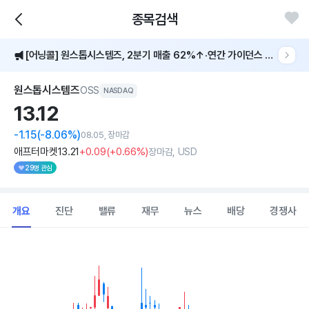
종목검색
[어닝콜] 원스톱시스템즈, 2분기 매출 62%↑·연간 가이던스 30% 상향
원스톱시스템즈
OSS
NASDAQ
13.
12
-1.15
(-8.06%)
08.05, 장마감
애프터마켓
13
.21
+0
.09
(
+0
.66%)
장마감, USD
29명 관심
개요
진단
밸류
재무
뉴스
배당
경쟁사
Chart
Combination chart with 2 data series.
View as data table, Chart
The chart has 1 X axis displaying Time. Data ranges from 202
The chart has 1 Y axis displaying values. Data ranges from 10.685