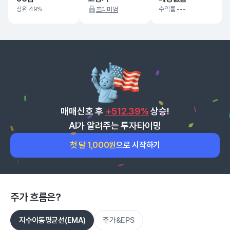
상위 49%
수익률 ---
프리미엄
매매신호 후
+512.39%
상승!
AI가 알려주는 투자타이밍
첫 달 1,000원
으로 시작하기
주가 흐름은?
지수이동평균선(EMA)
주가&EPS