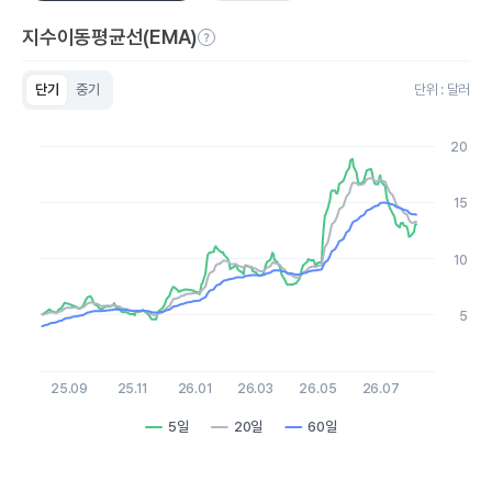
지수이동평균선(EMA)
단기
중기
단위 : 달러
Chart
Line chart with 3 lines.
20
View as data table, Chart
The chart has 1 X axis displaying Time. Data ranges from 2
The chart has 1 Y axis displaying values. Data ranges from 3.9
15
10
5
25.09
25.11
26.01
26.03
26.05
26.07
5일
20일
60일
End of interactive chart.