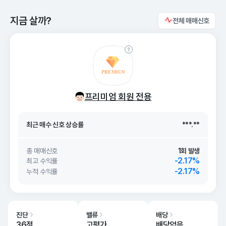
지금 살까?
전체 매매신호
최근 매수 신호 상승률
***.**
프리미엄 회원 전용
최근 매수 신호
26. 08/06
***.**
최근 매수 신호 상승률
***.**
최근 매수 신호
26. 08/06
***.**
총 매매신호
1회 발생
-2.17%
최고 수익률
-2.17%
누적 수익률
진단
밸류
배당
36점
고평가
배당없음