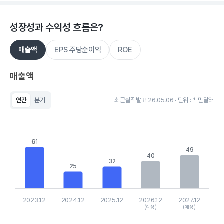
성장성과 수익성 흐름은?
매출액
EPS 주당순이익
ROE
매출액
연간
분기
최근실적발표 26.05.06 · 단위 : 백만달러
Chart
Bar chart with 5 bars.
View as data table, Chart
The chart has 1 X axis displaying categories.
61
61
The chart has 1 Y axis displaying values. Data ranges from 2
49
49
40
40
32
32
25
25
2023.12
2024.12
2025.12
2026.12
2027.12
(예상)
(예상)
End of interactive chart.