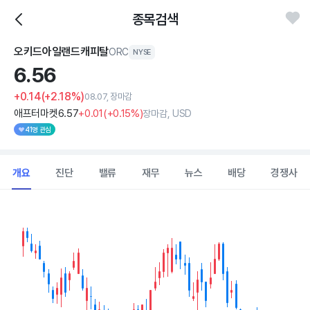
종목검색
오키드아일랜드캐피탈
ORC
NYSE
6.
56
+0.14
(+2.18%)
08.07, 장마감
애프터마켓
6
.57
+0
.01
(
+0
.15%)
장마감, USD
41명 관심
개요
진단
밸류
재무
뉴스
배당
경쟁사
Chart
Combination chart with 2 data series.
View as data table, Chart
The chart has 1 X axis displaying Time. Data ranges from 202
The chart has 1 Y axis displaying values. Data ranges from 6.31 to 