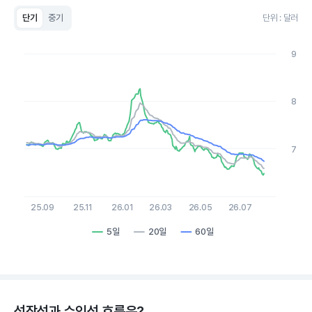
단기
중기
단위 : 달러
Chart
Line chart with 3 lines.
9
View as data table, Chart
The chart has 1 X axis displaying Time. Data ranges from 2
The chart has 1 Y axis displaying values. Data ranges from 6.45
8
7
25.09
25.11
26.01
26.03
26.05
26.07
5일
20일
60일
End of interactive chart.
성장성과 수익성 흐름은?