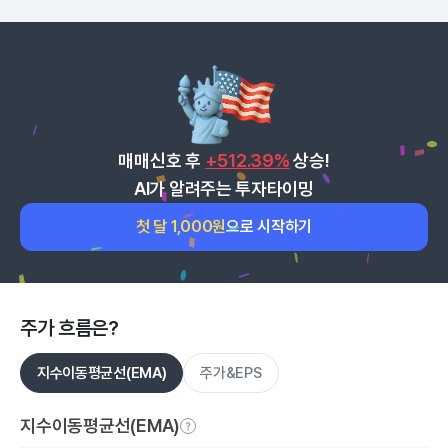
매매신호 후
+512.39%
상승!
AI가 알려주는 투자타이밍
첫 달 1,000원
으로 시작하기
주가 흐름은?
지수이동평균선(EMA)
주가&EPS
지수이동평균선(EMA)