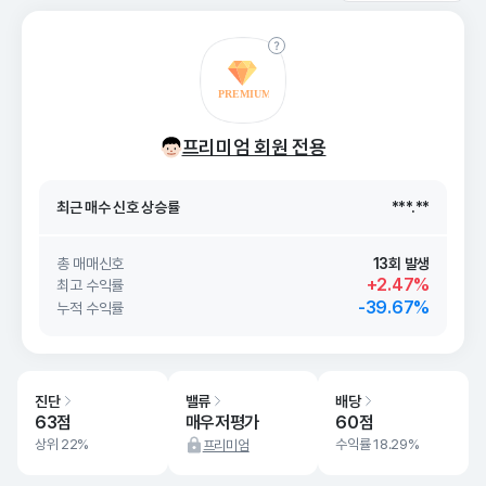
최근 매수 신호 상승률
***.**
프리미엄 회원 전용
최근 매수 신호
26. 08/08
***.**
최근 매수 신호 상승률
***.**
최근 매수 신호
26. 08/08
***.**
총 매매신호
13회 발생
+2.47%
최고 수익률
-39.67%
누적 수익률
진단
밸류
배당
63점
매우저평가
60점
상위 22%
수익률 18.29%
프리미엄