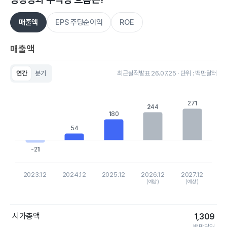
매출액
EPS 주당순이익
ROE
매출액
연간
분기
최근실적발표 26.07.25 · 단위 : 백만달러
Chart
Bar chart with 5 bars.
View as data table, Chart
271
271
244
244
The chart has 1 X axis displaying categories.
180
180
The chart has 1 Y axis displaying values. Data ranges from -20
54
54
-21
-21
2023.12
2024.12
2025.12
2026.12
2027.12
(예상)
(예상)
End of interactive chart.
시가총액
1,309
백만달러