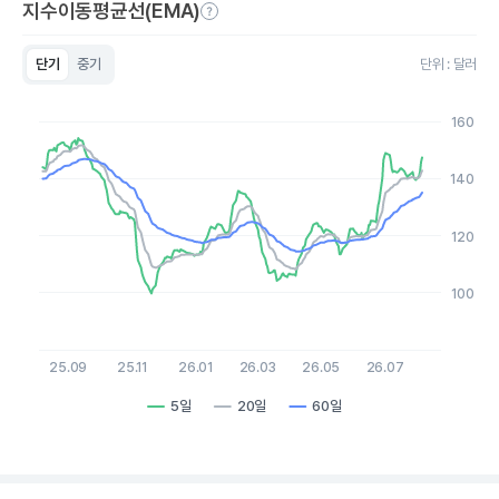
지수이동평균선(EMA)
단기
중기
단위 : 달러
Chart
Line chart with 3 lines.
160
View as data table, Chart
The chart has 1 X axis displaying Time. Data ranges from 2
The chart has 1 Y axis displaying values. Data ranges from 99.7
140
120
100
25.09
25.11
26.01
26.03
26.05
26.07
5일
20일
60일
End of interactive chart.