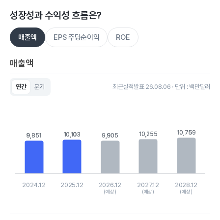
성장성과 수익성 흐름은?
매출액
EPS 주당순이익
ROE
매출액
연간
분기
최근실적발표 26.08.06 · 단위 : 백만달러
Chart
Bar chart with 5 bars.
View as data table, Chart
The chart has 1 X axis displaying categories.
The chart has 1 Y axis displaying values. Data ranges from 98
10,759
10,759
10,255
10,255
10,103
10,103
9,851
9,851
9,905
9,905
2024.12
2025.12
2026.12
2027.12
2028.12
(예상)
(예상)
(예상)
End of interactive chart.