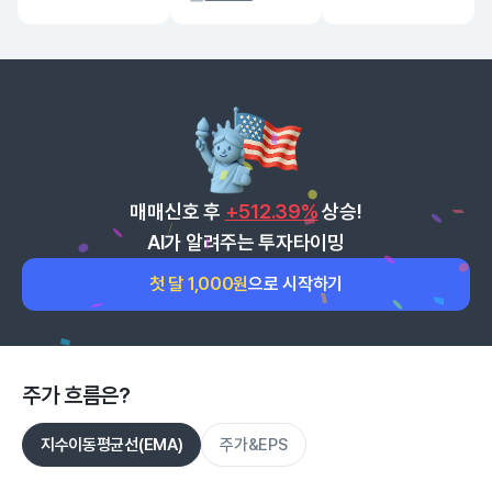
매매신호 후
+512.39%
상승!
AI가 알려주는 투자타이밍
첫 달 1,000원
으로 시작하기
주가 흐름은?
지수이동평균선(EMA)
주가&EPS