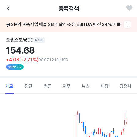
종목검색
[어닝콜] 오웬스코닝, 2분기 EBITDA 마진 24% 달성·주주환원 10억 달러 목표
2분기 계속사업 매출 28억 달러·조정 EBITDA 마진 24% 기록
[어닝콜] 오웬스코닝, 2분기 EBITDA 마진 24% 달성·주주환원 10억 달러 목표
오웬스코닝
OC
NYSE
154.
68
+4.08
(+2.71%)
08.07 12:10, USD
11명 관심
개요
진단
밸류
재무
뉴스
배당
경쟁사
Chart
Combination chart with 2 data series.
View as data table, Chart
The chart has 1 X axis displaying Time. Data ranges from 202
The chart has 1 Y axis displaying values. Data ranges from 106.44