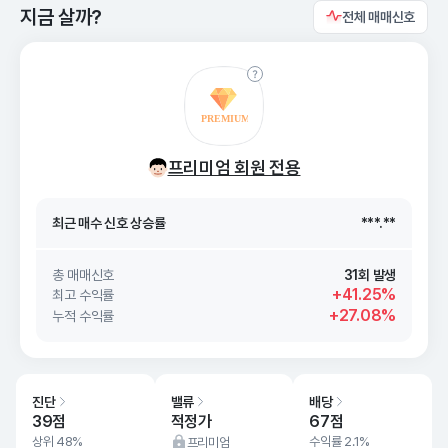
지금 살까?
전체 매매신호
최근 매수 신호 상승률
***.**
프리미엄 회원 전용
최근 매수 신호
26. 08/08
***.**
최근 매수 신호 상승률
***.**
최근 매수 신호
26. 08/08
***.**
총 매매신호
31회 발생
+41.25%
최고 수익률
+27.08%
누적 수익률
진단
밸류
배당
39점
적정가
67점
상위 48%
수익률 2.1%
프리미엄