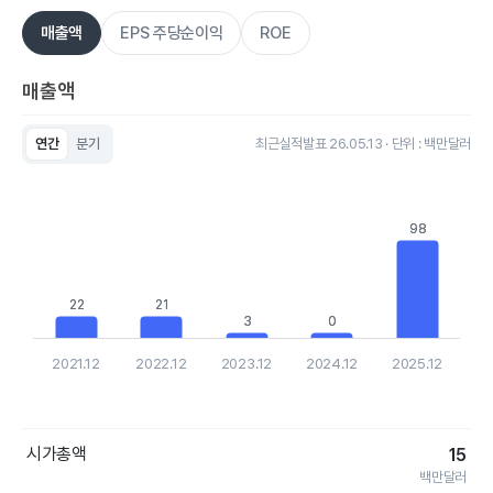
매출액
EPS 주당순이익
ROE
매출액
연간
분기
최근실적발표 26.05.13 · 단위 : 백만달러
Chart
Bar chart with 5 bars.
View as data table, Chart
The chart has 1 X axis displaying categories.
98
98
The chart has 1 Y axis displaying values. Data ranges from 0.0
22
22
21
21
3
3
0
0
2021.12
2022.12
2023.12
2024.12
2025.12
End of interactive chart.
시가총액
15
백만달러