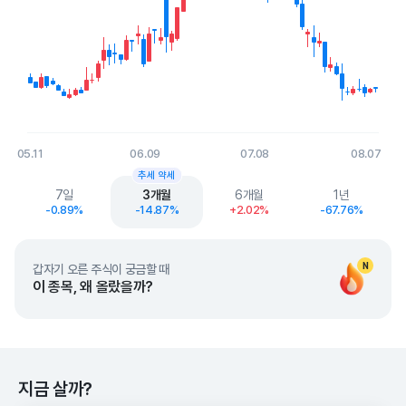
05.11
06.09
07.08
08.07
End of interactive chart.
추세 약세
7일
3개월
6개월
1년
-0.89%
-14.87%
+2.02%
-67.76%
N
갑자기 오른 주식이 궁금할 때
이 종목, 왜 올랐을까?
지금 살까?