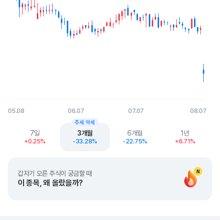
05.08
06.07
07.07
08.07
End of interactive chart.
추세 약세
7일
3개월
6개월
1년
+0.25%
-33.28%
-22.75%
+6.71%
N
갑자기 오른 주식이 궁금할 때
이 종목, 왜 올랐을까?