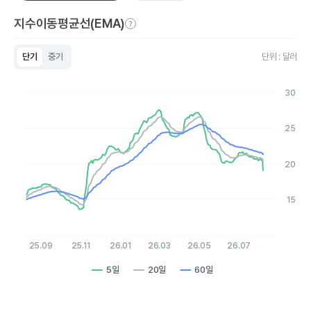
지수이동평균선(EMA)
단기
중기
단위 : 달러
Chart
Line chart with 3 lines.
30
View as data table, Chart
The chart has 1 X axis displaying Time. Data ranges from 20
The chart has 1 Y axis displaying values. Data ranges from 13.5
25
20
15
25.09
25.11
26.01
26.03
26.05
26.07
5일
20일
60일
End of interactive chart.