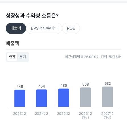
성장성과 수익성 흐름은?
매출액
EPS 주당순이익
ROE
매출액
연간
분기
최근실적발표 26.08.07 · 단위 : 백만달러
Chart
Bar chart with 5 bars.
View as data table, Chart
The chart has 1 X axis displaying categories.
The chart has 1 Y axis displaying values. Data ranges from 44
532
532
508
508
480
480
454
454
445
445
2023.12
2024.12
2025.12
2026.12
2027.12
(예상)
(예상)
End of interactive chart.