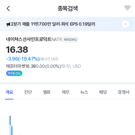
종목검색
2분기 매출 1억1700만 달러·희석 EPS 0.19달러
네이쳐스선샤인프로덕트
NATR
NASDAQ
16.
38
-3.96
(-19.47%)
08.07, USD
애프터마켓
16
.38
0
.00
(
0
.00%)
19:51, USD
1명 관심
개요
진단
밸류
재무
뉴스
배당
경쟁사
Chart
Combination chart with 2 data series.
View as data table, Chart
The chart has 1 X axis displaying Time. Data ranges from 202
The chart has 1 Y axis displaying values. Data ranges from 15.61 t