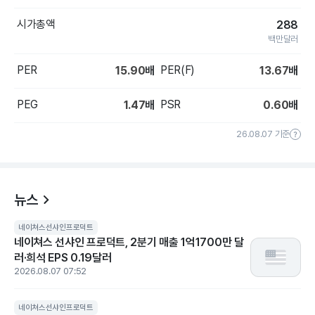
시가총액
288
백만달러
PER
PER(F)
15.90
배
13.67
배
PEG
PSR
1.47
배
0.60
배
26.08.07 기준
뉴스
네이쳐스선샤인프로덕트
네이쳐스 선샤인 프로덕트, 2분기 매출 1억1700만 달
러·희석 EPS 0.19달러
2026.08.07 07:52
네이쳐스선샤인프로덕트