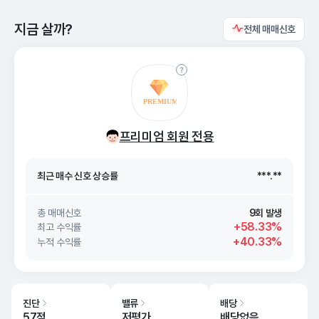
지금 살까?
전체 매매신호
최근 매수 신호 상승률
***.**
프리미엄 회원 전용
최근 매수 신호
26. 08/09
***.**
최근 매수 신호 상승률
***.**
최근 매수 신호
26. 08/09
***.**
총 매매신호
9회 발생
+58.33%
최고 수익률
+40.33%
누적 수익률
진단
밸류
배당
57점
저평가
배당없음