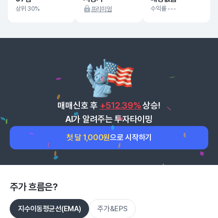
상위 30%
수익률 ---
프리미엄
매매신호 후
+512.39%
상승!
AI가 알려주는 투자타이밍
첫 달 1,000원
으로 시작하기
주가 흐름은?
지수이동평균선(EMA)
주가&EPS