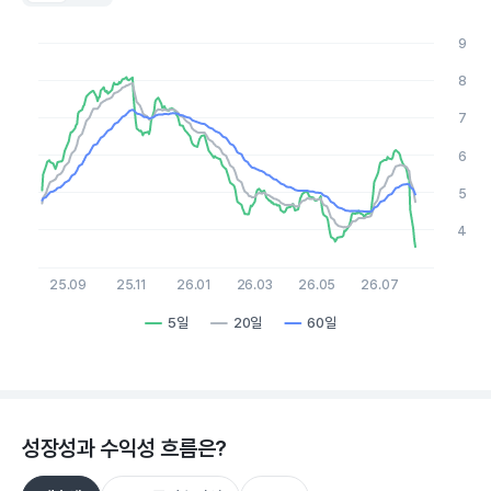
Chart
Line chart with 3 lines.
9
View as data table, Chart
The chart has 1 X axis displaying Time. Data ranges from 2
8
The chart has 1 Y axis displaying values. Data ranges from 3.55
7
6
5
4
25.09
25.11
26.01
26.03
26.05
26.07
5일
20일
60일
End of interactive chart.
성장성과 수익성 흐름은?