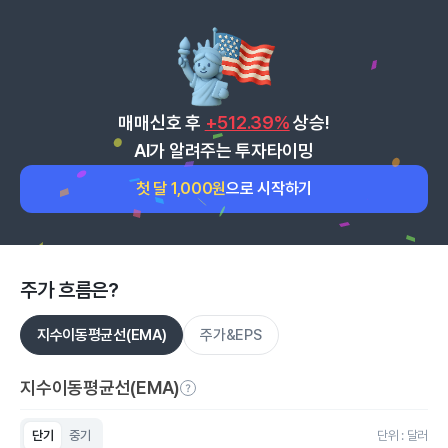
매매신호 후
+512.39%
상승!
AI가 알려주는 투자타이밍
첫 달 1,000원
으로 시작하기
주가 흐름은?
지수이동평균선(EMA)
주가&EPS
지수이동평균선(EMA)
단기
중기
단위 : 달러