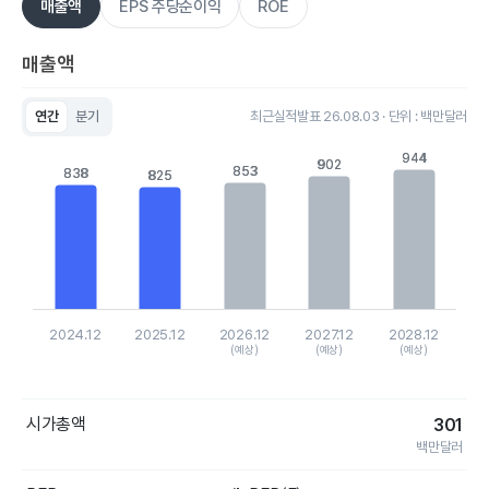
매출액
EPS 주당순이익
ROE
매출액
연간
분기
최근실적발표 26.08.03 · 단위 : 백만달러
Chart
Bar chart with 5 bars.
944
944
902
902
853
853
838
838
825
825
View as data table, Chart
The chart has 1 X axis displaying categories.
The chart has 1 Y axis displaying values. Data ranges from 82
2024.12
2025.12
2026.12
2027.12
2028.12
(예상)
(예상)
(예상)
End of interactive chart.
시가총액
301
백만달러