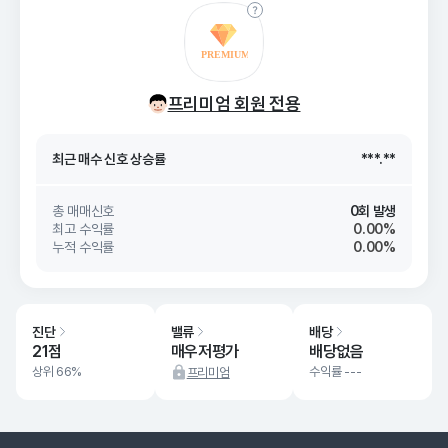
최근 매수 신호 상승률
***.**
프리미엄 회원 전용
최근 매수 신호
26. 08/07
***.**
최근 매수 신호 상승률
***.**
최근 매수 신호
26. 08/07
***.**
총 매매신호
0회 발생
최고 수익률
0.00%
누적 수익률
0.00%
진단
밸류
배당
21점
매우저평가
배당없음
상위 66%
수익률 ---
프리미엄