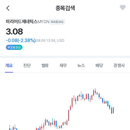
종목검색
미리어드제네틱스
MYGN
NASDAQ
3.
08
-0.08
(-2.38%)
08.06 13:36, USD
2명 관심
개요
진단
밸류
재무
뉴스
배당
경쟁사
Chart
Combination chart with 2 data series.
View as data table, Chart
The chart has 1 X axis displaying Time. Data ranges from 202
The chart has 1 Y axis displaying values. Data ranges from 2.74 to