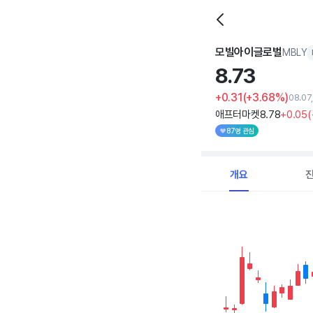
모빌아이글로벌
MBLY
8.
73
+0.31
(+3.68%)
08.07
애프터마켓
8
.78
+0
.05
(
87명 관심
개요
Chart
Combination chart with 
View as data table, C
The chart has 1 X axi
The chart has 1 Y axis d