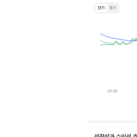
단기
중기
Chart
Line chart with 3 lin
View as data table
The chart has 1 X a
The chart has 1 Y ax
25.09
End of interactive c
성장성과 수익성 