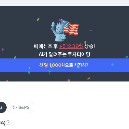
매매신호 후
+512.39%
상승!
AI가 알려주는 투자타이밍
첫 달 1,000원
으로 시작하기
)
주가&EPS
A)