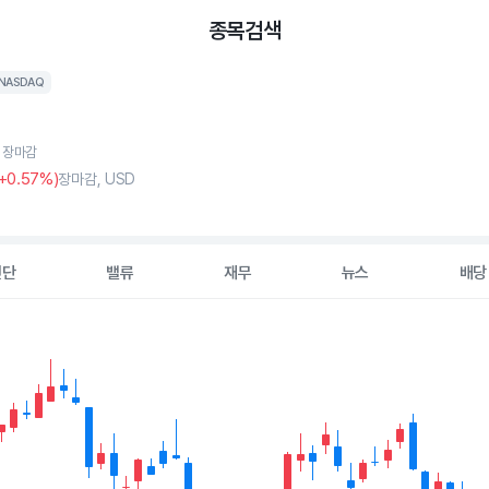
종목검색
NASDAQ
, 장마감
+0
.57%)
장마감, USD
진단
밸류
재무
뉴스
배당
2 data series.
hart
s displaying Time. Data ranges from 2026-05-11 00:00:00 to 202
isplaying values. Data ranges from 7.1 to 11.255.