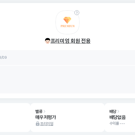
률
8/09
프리미엄 회원 전용
률
8/09
밸류
배당
매우저평가
배당없음
수익률 ---
프리미엄