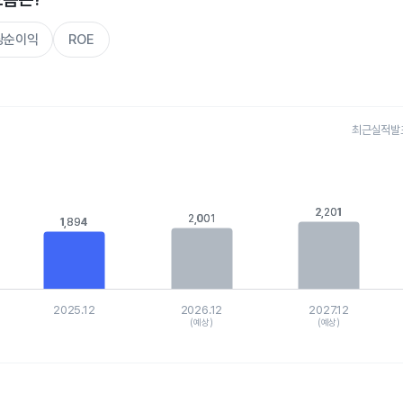
주당순이익
ROE
최근실적발표 
s.
, Chart
is displaying categories.
2,201
2,201
is displaying values. Data ranges from 1654 to 2709.96921.
2,001
2,001
1,894
1,894
2025.12
2026.12
2027.12
(예상)
(예상)
hart.