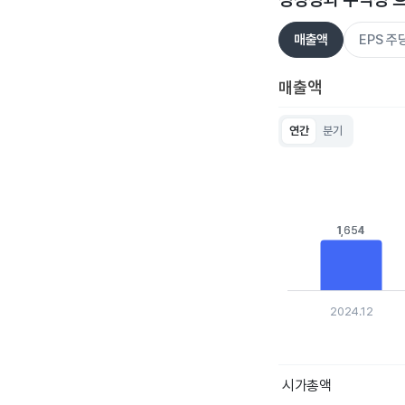
매출액
EPS 
매출액
연간
분기
Chart
Bar chart with 5 bar
View as data table
The chart has 1 X ax
The chart has 1 Y ax
1,654
1,654
2024.12
End of interactive c
시가총액