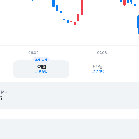
06.09
07.08
t.
추세 약세
3개월
6개월
-1.58%
-3.33%
할 때
?