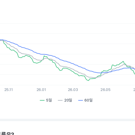
es.
, Chart
xis displaying Time. Data ranges from 2025-08-10 15:00:00 to 2
is displaying values. Data ranges from 6.87 to 16.04.
25.11
26.01
26.03
26.05
5일
20일
60일
hart.
흐름은?