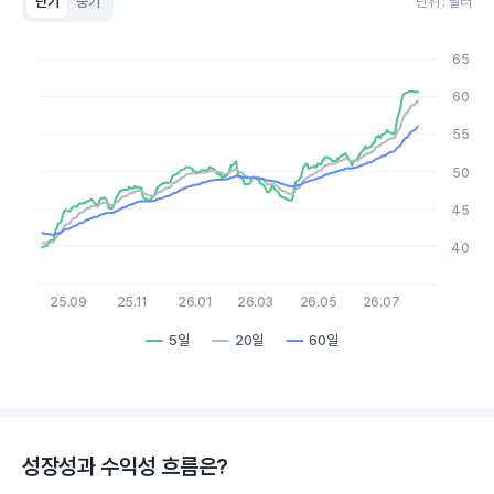
단기
중기
단위 : 달러
Chart
Line chart with 3 lines.
65
View as data table, Chart
The chart has 1 X axis displaying Time. Data ranges from 2
60
The chart has 1 Y axis displaying values. Data ranges from 39.
55
50
45
40
25.09
25.11
26.01
26.03
26.05
26.07
5일
20일
60일
End of interactive chart.
성장성과 수익성 흐름은?