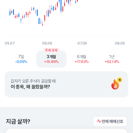
05.07
06.06
07.06
08.06
End of interactive chart.
추세 강세
7일
3개월
6개월
1년
-0.05%
+15.89%
+17.63%
+52.14%
N
갑자기 오른 주식이 궁금할 때
이 종목, 왜 올랐을까?
지금 살까?
전체 매매신호