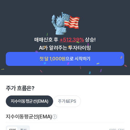
매매신호 후
+512.39%
상승!
AI가 알려주는 투자타이밍
첫 달 1,000원
으로 시작하기
주가 흐름은?
지수이동평균선(EMA)
주가&EPS
지수이동평균선(EMA)