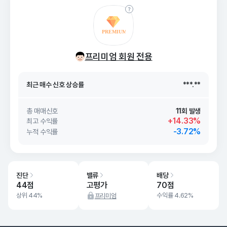
최근 매수 신호 상승률
***.**
최근 매수 신호
26. 08/07
***.**
프리미엄 회원 전용
최근 매수 신호 상승률
***.**
최근 매수 신호
26. 08/07
***.**
총 매매신호
11회 발생
+14.33%
최고 수익률
-3.72%
누적 수익률
진단
밸류
배당
44점
고평가
70점
상위 44%
수익률 4.62%
프리미엄