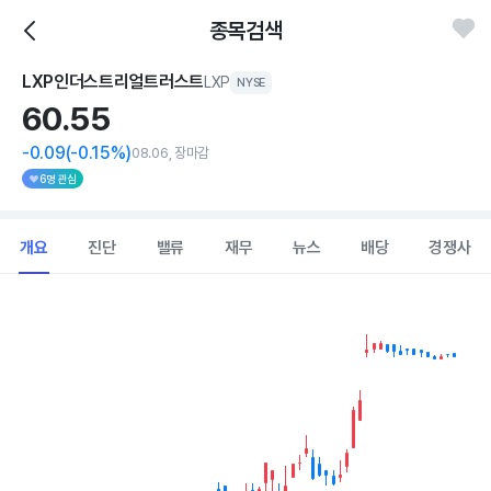
종목검색
LXP인더스트리얼트러스트
LXP
NYSE
60.
55
-0.09
(-0.15%)
08.06, 장마감
6명 관심
개요
진단
밸류
재무
뉴스
배당
경쟁사
Chart
Combination chart with 2 data series.
View as data table, Chart
The chart has 1 X axis displaying Time. Data ranges from 202
The chart has 1 Y axis displaying values. Data ranges from 49.88 