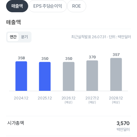
매출액
EPS 주당순이익
ROE
매출액
연간
분기
최근실적발표 26.07.31 · 단위 : 백만달러
Chart
Bar chart with 5 bars.
View as data table, Chart
397
397
370
370
358
358
350
350
350
350
The chart has 1 X axis displaying categories.
The chart has 1 Y axis displaying values. Data ranges from 3
2024.12
2025.12
2026.12
2027.12
2028.12
(예상)
(예상)
(예상)
End of interactive chart.
시가총액
3,570
백만달러