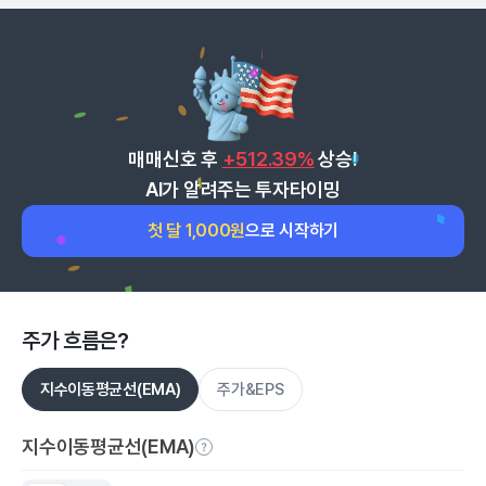
매매신호 후
+512.39%
상승!
AI가 알려주는 투자타이밍
첫 달 1,000원
으로 시작하기
주가 흐름은?
지수이동평균선(EMA)
주가&EPS
지수이동평균선(EMA)