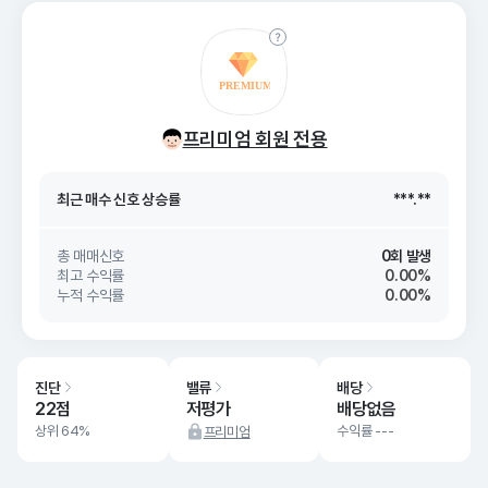
최근 매수 신호 상승률
***.**
최근 매수 신호
26. 08/07
***.**
프리미엄 회원 전용
최근 매수 신호 상승률
***.**
최근 매수 신호
26. 08/07
***.**
총 매매신호
0회 발생
최고 수익률
0.00%
누적 수익률
0.00%
진단
밸류
배당
22점
저평가
배당없음
상위 64%
수익률 ---
프리미엄