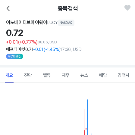
종목검색
이노베이티브아이웨어
LUCY
NASDAQ
0.
72
+0.01
(+0.77%)
08.06, USD
애프터마켓
0
.71
-0
.01
(
-1
.45%)
17:36, USD
7명 관심
개요
진단
밸류
재무
뉴스
배당
경쟁사
Chart
Combination chart with 2 data series.
View as data table, Chart
The chart has 1 X axis displaying Time. Data ranges from 202
The chart has 1 Y axis displaying values. Data ranges from 0.65 to