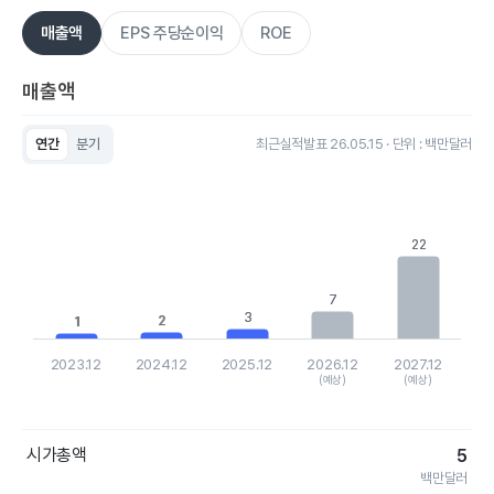
매출액
EPS 주당순이익
ROE
매출액
연간
분기
최근실적발표 26.05.15 · 단위 : 백만달러
Chart
Bar chart with 5 bars.
View as data table, Chart
The chart has 1 X axis displaying categories.
22
22
The chart has 1 Y axis displaying values. Data ranges from 1.1
7
7
3
3
2
2
1
1
2023.12
2024.12
2025.12
2026.12
2027.12
(예상)
(예상)
End of interactive chart.
시가총액
5
백만달러