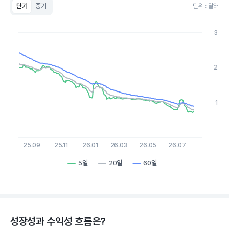
단기
중기
단위 : 달러
Chart
Line chart with 3 lines.
3
View as data table, Chart
The chart has 1 X axis displaying Time. Data ranges from 2
The chart has 1 Y axis displaying values. Data ranges from 0.7 
2
1
25.09
25.11
26.01
26.03
26.05
26.07
5일
20일
60일
End of interactive chart.
성장성과 수익성 흐름은?