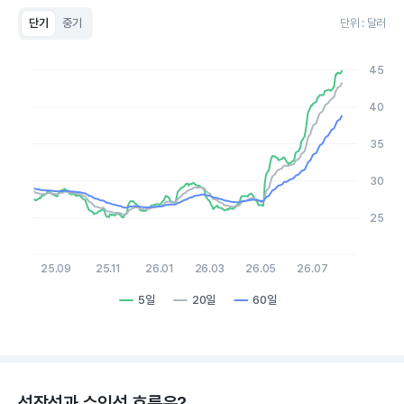
단기
중기
단위 : 달러
Chart
Line chart with 3 lines.
45
View as data table, Chart
The chart has 1 X axis displaying Time. Data ranges from 2
40
The chart has 1 Y axis displaying values. Data ranges from 24.
35
30
25
25.09
25.11
26.01
26.03
26.05
26.07
5일
20일
60일
End of interactive chart.
성장성과 수익성 흐름은?