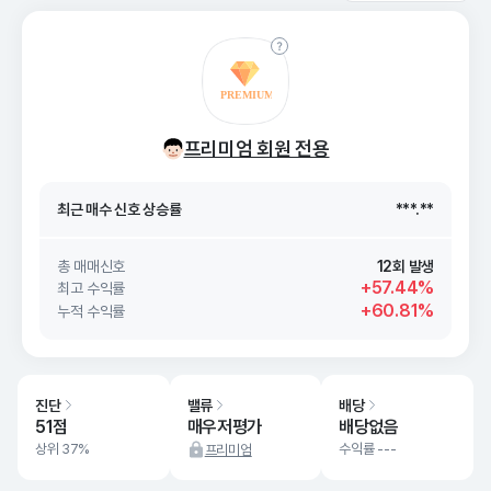
최근 매수 신호 상승률
***.**
프리미엄 회원 전용
최근 매수 신호
26. 08/07
***.**
최근 매수 신호 상승률
***.**
최근 매수 신호
26. 08/07
***.**
총 매매신호
12회 발생
+57.44%
최고 수익률
+60.81%
누적 수익률
진단
밸류
배당
51점
매우저평가
배당없음
상위 37%
수익률 ---
프리미엄