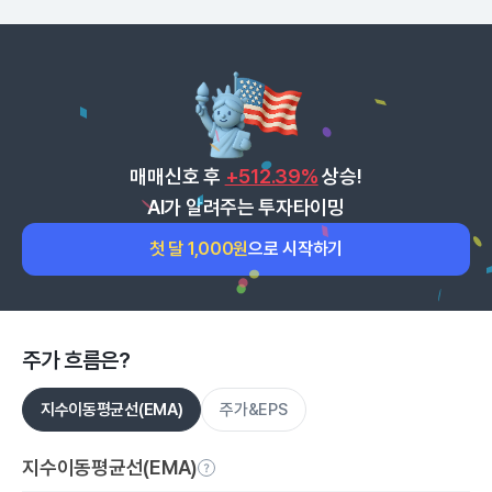
매매신호 후
+512.39%
상승!
AI가 알려주는 투자타이밍
첫 달 1,000원
으로 시작하기
주가 흐름은?
지수이동평균선(EMA)
주가&EPS
지수이동평균선(EMA)