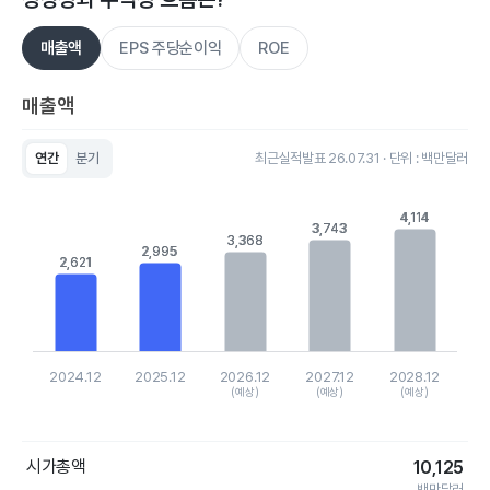
매출액
EPS 주당순이익
ROE
매출액
연간
분기
최근실적발표 26.07.31 · 단위 : 백만달러
Chart
Bar chart with 5 bars.
4,114
4,114
View as data table, Chart
3,743
3,743
3,368
3,368
The chart has 1 X axis displaying categories.
2,995
2,995
The chart has 1 Y axis displaying values. Data ranges from 26
2,621
2,621
2024.12
2025.12
2026.12
2027.12
2028.12
(예상)
(예상)
(예상)
End of interactive chart.
시가총액
10,125
백만달러