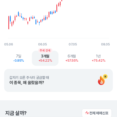
05.06
06.05
07.05
08.05
End of interactive chart.
추세 강세
7일
3개월
6개월
1년
-0.85%
+54.22%
+57.55%
+75.42%
N
갑자기 오른 주식이 궁금할 때
이 종목, 왜 올랐을까?
지금 살까?
전체 매매신호