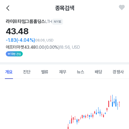
종목검색
라이프타임그룹홀딩스
LTH
NYSE
43.
48
-1.83
(-4.04%)
08.06, USD
애프터마켓
43
.48
0
.00
(
0
.00%)
18:56, USD
19명 관심
개요
진단
밸류
재무
뉴스
배당
경쟁사
Chart
Combination chart with 2 data series.
View as data table, Chart
The chart has 1 X axis displaying Time. Data ranges from 202
The chart has 1 Y axis displaying values. Data ranges from 29.95 