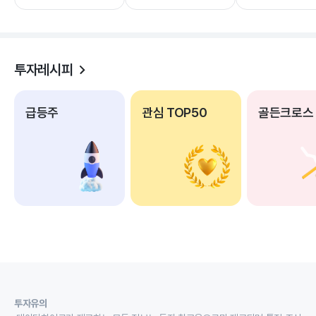
투자레시피
급등주
관심 TOP50
골든크로스
투자유의