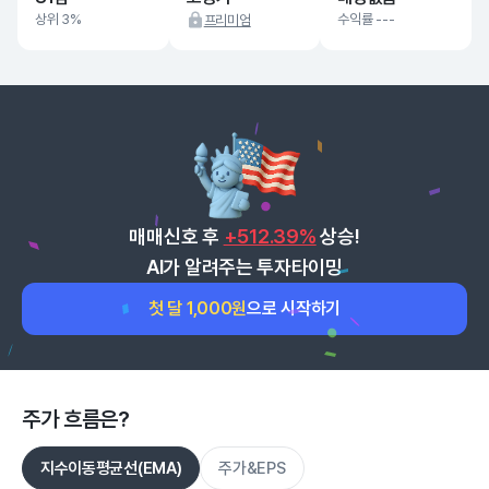
상위 3%
수익률 ---
프리미엄
매매신호 후
+512.39%
상승!
AI가 알려주는 투자타이밍
첫 달 1,000원
으로 시작하기
주가 흐름은?
지수이동평균선(EMA)
주가&EPS