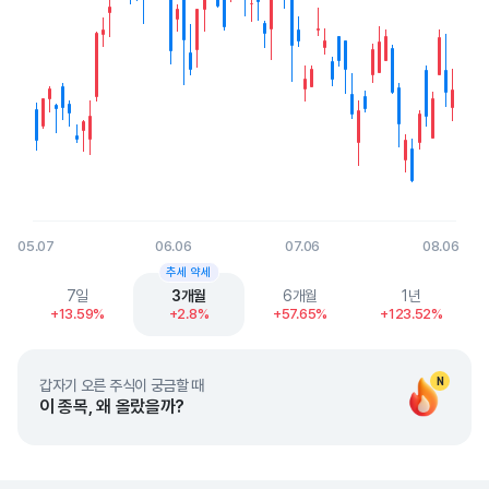
05.07
06.06
07.06
08.06
End of interactive chart.
추세 약세
7일
3개월
6개월
1년
+13.59%
+2.8%
+57.65%
+123.52%
N
갑자기 오른 주식이 궁금할 때
이 종목, 왜 올랐을까?