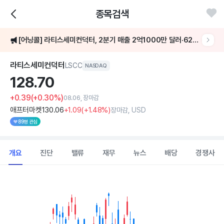
종목검색
[어닝콜] 라티스세미컨덕터, 2분기 매출 2억1000만 달러·62%↑..AMI 인수로 AI 인프라 확대
라티스세미컨덕터
LSCC
NASDAQ
128.
70
+0.39
(+0.30%)
08.06, 장마감
애프터마켓
130
.06
+1
.09
(
+1
.48%)
장마감, USD
89명 관심
개요
진단
밸류
재무
뉴스
배당
경쟁사
Chart
Combination chart with 2 data series.
View as data table, Chart
The chart has 1 X axis displaying Time. Data ranges from 202
The chart has 1 Y axis displaying values. Data ranges from 112.55 