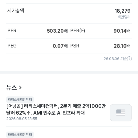
시가총액
18,279
백만달러
PER
PER(F)
503.20
배
90.14
배
PEG
PSR
0.07
배
28.10
배
26.08.06 기준
뉴스
라티스세미컨덕터
[어닝콜] 라티스세미컨덕터, 2분기 매출 2억1000만
달러·62%↑..AMI 인수로 AI 인프라 확대
2026.08.05 13:55
라티스세미컨덕터