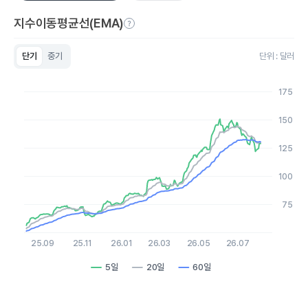
지수이동평균선(EMA)
단기
중기
단위 : 달러
Chart
Line chart with 3 lines.
175
View as data table, Chart
The chart has 1 X axis displaying Time. Data ranges from 2
150
The chart has 1 Y axis displaying values. Data ranges from 51.1
125
100
75
25.09
25.11
26.01
26.03
26.05
26.07
5일
20일
60일
End of interactive chart.