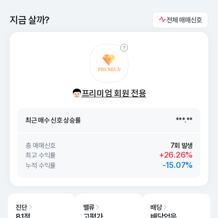
지금 살까?
전체 매매신호
최근 매수 신호 상승률
***.**
프리미엄 회원 전용
최근 매수 신호
26. 08/07
***.**
최근 매수 신호 상승률
***.**
최근 매수 신호
26. 08/07
***.**
총 매매신호
7회 발생
+26.26%
최고 수익률
-15.07%
누적 수익률
진단
밸류
배당
81점
고평가
배당없음