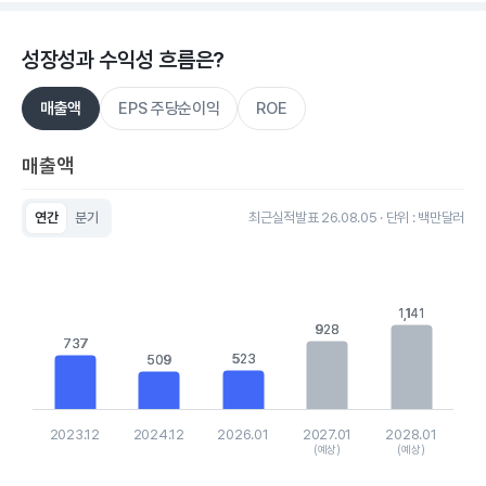
성장성과 수익성 흐름은?
매출액
EPS 주당순이익
ROE
매출액
연간
분기
최근실적발표 26.08.05 · 단위 : 백만달러
Chart
Bar chart with 5 bars.
View as data table, Chart
The chart has 1 X axis displaying categories.
1,141
1,141
The chart has 1 Y axis displaying values. Data ranges from 50
928
928
737
737
523
523
509
509
2023.12
2024.12
2026.01
2027.01
2028.01
(예상)
(예상)
End of interactive chart.