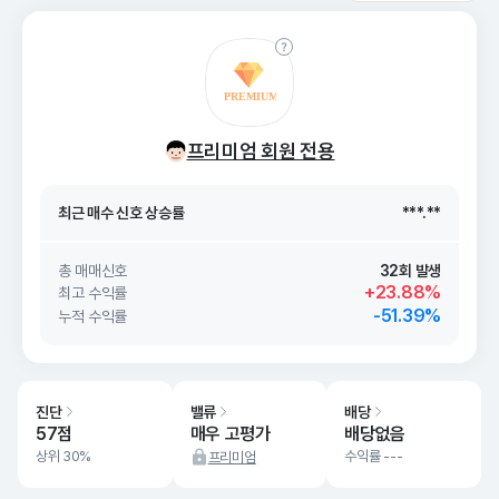
최근 매수 신호 상승률
***.**
프리미엄 회원 전용
최근 매수 신호
26. 08/09
***.**
최근 매수 신호 상승률
***.**
최근 매수 신호
26. 08/09
***.**
총 매매신호
32회 발생
+23.88%
최고 수익률
-51.39%
누적 수익률
진단
밸류
배당
57점
매우 고평가
배당없음
상위 30%
수익률 ---
프리미엄