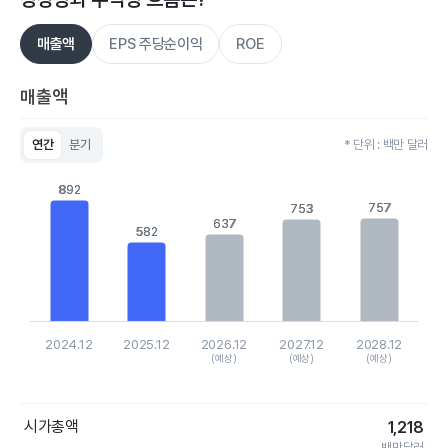
매출액
EPS 주당순이익
ROE
매출액
연간
분기
* 단위 : 백만 달러
Chart
Bar chart with 5 bars.
892
892
View as data table, Chart
757
757
753
753
The chart has 1 X axis displaying categories.
637
637
582
582
The chart has 1 Y axis displaying values. Data ranges from 5
2024.12
2025.12
2026.12
2027.12
2028.12
(예상)
(예상)
(예상)
End of interactive chart.
시가총액
1,218
백만달러