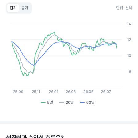
단기
중기
단위 : 달러
Chart
Line chart with 3 lines.
14
View as data table, Chart
The chart has 1 X axis displaying Time. Data ranges from 20
The chart has 1 Y axis displaying values. Data ranges from 7.4 
12
10
8
25.09
25.11
26.01
26.03
26.05
26.07
5일
20일
60일
End of interactive chart.
성장성과 수익성 흐름은?