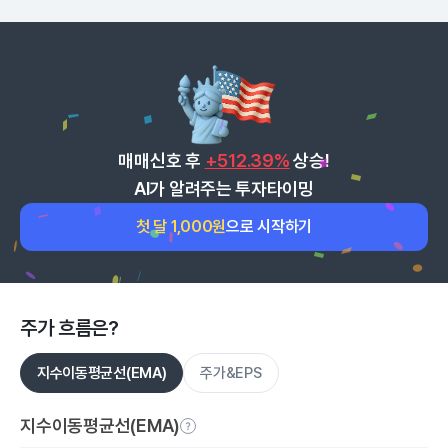
매매신호 후
+512.39%
상승!
AI가 알려주는 투자타이밍
첫 달 1,000원
으로 시작하기
주가 흐름은?
지수이동평균선(EMA)
주가&EPS
지수이동평균선(EMA)