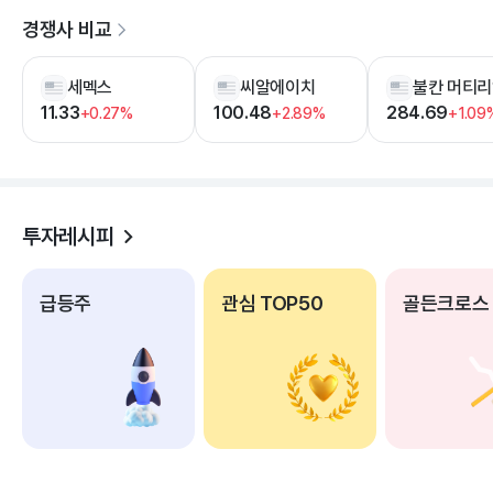
경쟁사 비교
세멕스
씨알에이치
11.33
100.48
284.69
+0.27%
+2.89%
+1.09
투자레시피
급등주
관심 TOP50
골든크로스