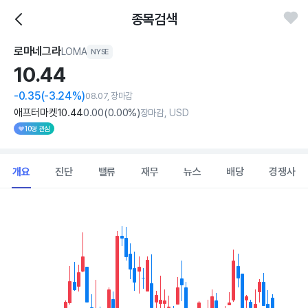
종목검색
로마네그라
LOMA
NYSE
10.
44
-0.35
(-3.24%)
08.07, 장마감
애프터마켓
10
.44
0
.00
(
0
.00%)
장마감, USD
10명 관심
개요
진단
밸류
재무
뉴스
배당
경쟁사
Chart
Combination chart with 2 data series.
View as data table, Chart
The chart has 1 X axis displaying Time. Data ranges from 2026
The chart has 1 Y axis displaying values. Data ranges from 10.21 t