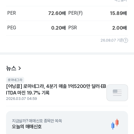
PER
PER(F)
72.60
배
15.89
배
PEG
PSR
0.20
배
2.00
배
26.08.07 기준
뉴스
로마네그라
[어닝콜] 로마네그라, 4분기 매출 1억5200만 달러·EB
ITDA 마진 19.7% 기록
2026.03.07 04:59
지금살까? 매매신호 종목만 쏙쏙
오늘의 매매신호