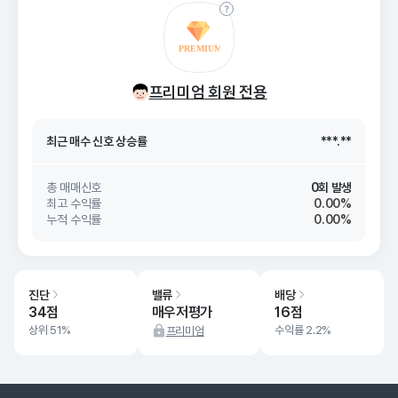
최근 매수 신호 상승률
***.**
프리미엄 회원 전용
최근 매수 신호
26. 08/08
***.**
최근 매수 신호 상승률
***.**
최근 매수 신호
26. 08/08
***.**
총 매매신호
0회 발생
최고 수익률
0.00%
누적 수익률
0.00%
진단
밸류
배당
34점
매우저평가
16점
상위 51%
수익률 2.2%
프리미엄