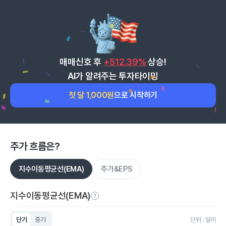
매매신호 후
+512.39%
상승!
AI가 알려주는 투자타이밍
첫 달 1,000원
으로 시작하기
주가 흐름은?
지수이동평균선(EMA)
주가&EPS
지수이동평균선(EMA)
단기
중기
단위 : 달러