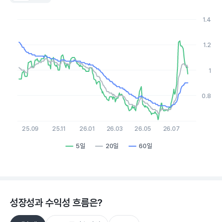
Chart
Line chart with 3 lines.
1.4
View as data table, Chart
The chart has 1 X axis displaying Time. Data ranges from 2
The chart has 1 Y axis displaying values. Data ranges from 0.61
1.2
1
0.8
25.09
25.11
26.01
26.03
26.05
26.07
5일
20일
60일
End of interactive chart.
성장성과 수익성 흐름은?