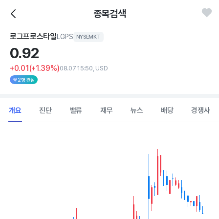
종목검색
로그프로스타일
LGPS
NYSEMKT
0.
92
+0.01
(+1.39%)
08.07 15:50, USD
2명 관심
개요
진단
밸류
재무
뉴스
배당
경쟁사
Chart
Combination chart with 2 data series.
View as data table, Chart
The chart has 1 X axis displaying Time. Data ranges from 202
The chart has 1 Y axis displaying values. Data ranges from 0.521 t