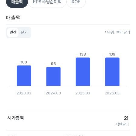
매출액
EPS 주당순이익
ROE
매출액
연간
분기
* 단위 : 백만 달러
Chart
Bar chart with 4 bars.
View as data table, Chart
138
138
139
139
The chart has 1 X axis displaying categories.
The chart has 1 Y axis displaying values. Data ranges from 93
100
100
93
93
2023.03
2024.03
2025.03
2026.03
End of interactive chart.
시가총액
21
백만달러