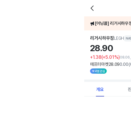
[어닝콜] 리거시하우징
주가가 5% 이상 급
리거시하우징
LEGH
NA
28.
90
+1.38
(+5.01%)
08.06
애프터마켓
28
.09
0
.00
(
4명 관심
개요
Chart
Combination chart with 
View as data table, C
The chart has 1 X axi
The chart has 1 Y axis 