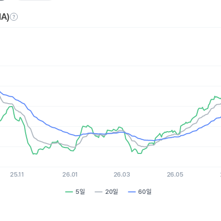
A)
es.
, Chart
xis displaying Time. Data ranges from 2025-08-06 15:00:00 to 
is displaying values. Data ranges from 19.25 to 27.95.
25.11
26.01
26.03
26.05
5일
20일
60일
hart.