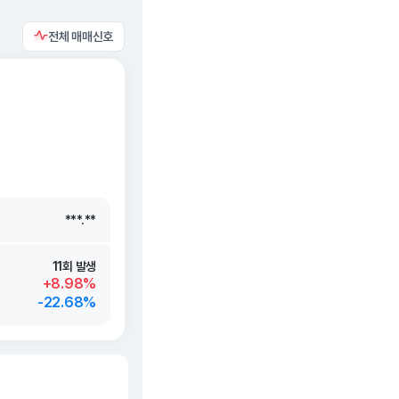
전체 매매신호
***.**
***.**
***.**
***.**
11회 발생
+8.98%
-22.68%