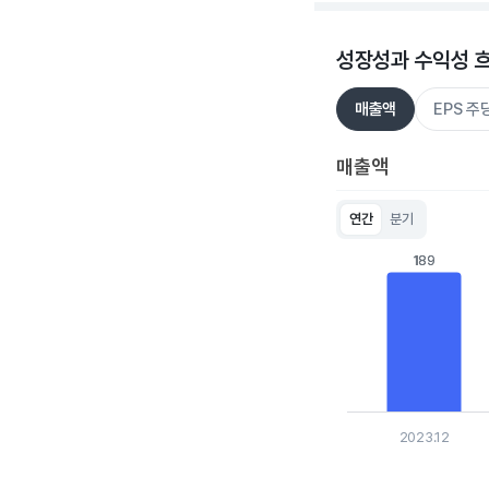
성장성과 수익성 
매출액
EPS 
매출액
연간
분기
Chart
Bar chart with 5 bar
189
189
View as data table
The chart has 1 X ax
The chart has 1 Y ax
2023.12
End of interactive c