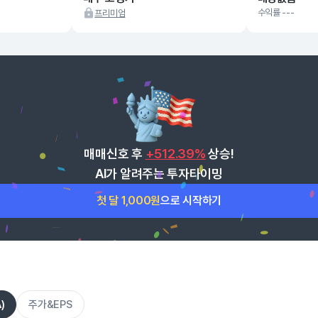
수익률 ---
프리미엄
매매신호 후
+512.39%
상승!
AI가 알려주는 투자타이밍
첫 달 1,000원
으로 시작하기
)
주가&EPS