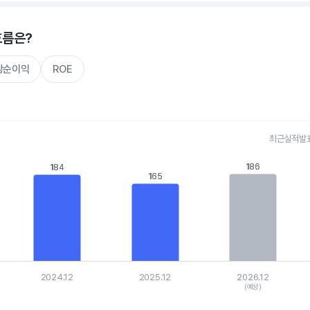
흐름은?
주당순이익
ROE
최근실적발표 
s.
186
186
184
184
165
165
, Chart
is displaying categories.
is displaying values. Data ranges from 164.567 to 189.144.
2024.12
2025.12
2026.12
(예상)
hart.