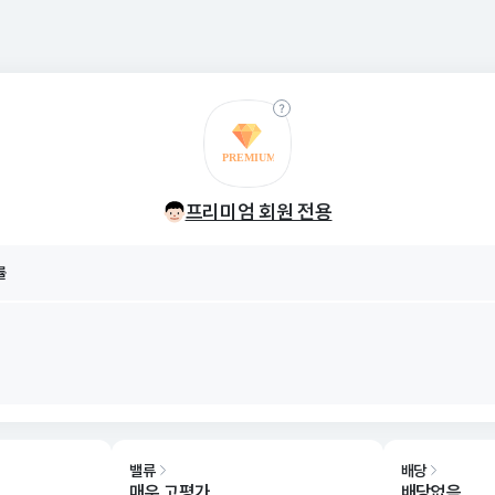
률
8/07
프리미엄 회원 전용
률
8/07
밸류
배당
매우 고평가
배당없음