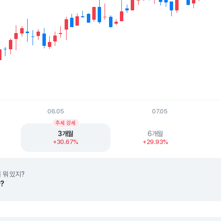
06.05
07.05
t.
추세 강세
3개월
6개월
+30.67%
+29.93%
 뭐 있지?
?