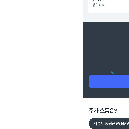
상위 6%
주가 흐름은?
지수이동평균선(EMA