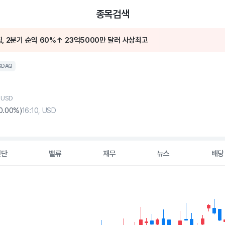
종목검색
, 2분기 순익 60%↑ 23억5000만 달러 사상최고
등했어요
SDAQ
, USD
0
.00%)
16:10, USD
진단
밸류
재무
뉴스
배당
2 data series.
hart
s displaying Time. Data ranges from 2026-05-06 00:00:00 to 20
displaying values. Data ranges from 20.905 to 28.01.