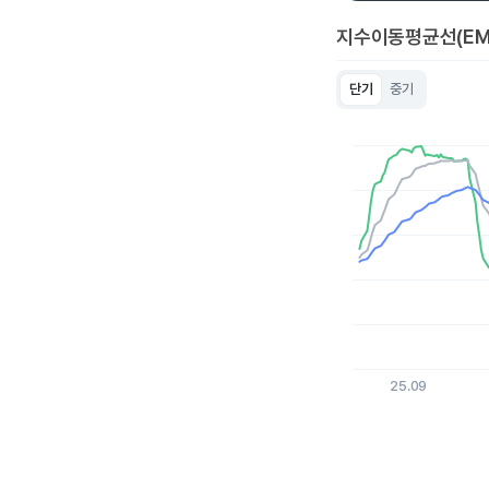
지수이동평균선(EM
단기
중기
Chart
Line chart with 3 lin
View as data table
The chart has 1 X a
The chart has 1 Y ax
25.09
End of interactive c