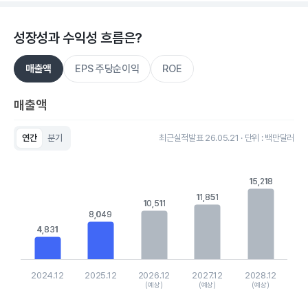
성장성과 수익성 흐름은?
매출액
EPS 주당순이익
ROE
매출액
연간
분기
최근실적발표 26.05.21 · 단위 : 백만달러
Chart
Bar chart with 5 bars.
View as data table, Chart
15,218
15,218
The chart has 1 X axis displaying categories.
11,851
11,851
The chart has 1 Y axis displaying values. Data ranges from 4
10,511
10,511
8,049
8,049
4,831
4,831
2024.12
2025.12
2026.12
2027.12
2028.12
(예상)
(예상)
(예상)
End of interactive chart.