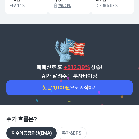
상위 14%
수익률 5.98%
프리미엄
매매신호 후
+512.39%
상승!
AI가 알려주는 투자타이밍
첫 달 1,000원
으로 시작하기
주가 흐름은?
지수이동평균선(EMA)
주가&EPS