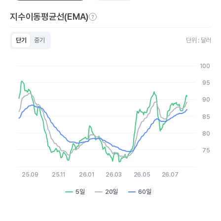
지수이동평균선(EMA)
단기
중기
단위 : 달러
Chart
Line chart with 3 lines.
100
View as data table, Chart
The chart has 1 X axis displaying Time. Data ranges from 2
95
The chart has 1 Y axis displaying values. Data ranges from 71.
90
85
80
75
25.09
25.11
26.01
26.03
26.05
26.07
5일
20일
60일
End of interactive chart.