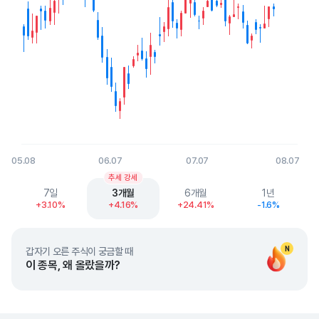
05.08
06.07
07.07
08.07
End of interactive chart.
추세 강세
7일
3개월
6개월
1년
+3.10%
+4.16%
+24.41%
-1.6%
N
갑자기 오른 주식이 궁금할 때
이 종목, 왜 올랐을까?