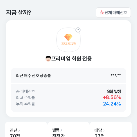
지금 살까?
전체 매매신호
최근 매수 신호 상승률
***.**
프리미엄 회원 전용
최근 매수 신호
26. 08/08
***.**
최근 매수 신호 상승률
***.**
최근 매수 신호
26. 08/08
***.**
총 매매신호
9회 발생
+8.56%
최고 수익률
-24.24%
누적 수익률
진단
밸류
배당
70점
적정가
37점