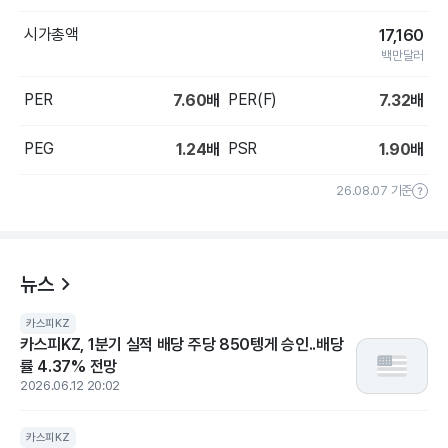
시가총액
17,160
백만달러
PER
PER(F)
7.60
배
7.32
배
PEG
PSR
1.24
배
1.90
배
26.08.07 기준
뉴스
카스피KZ
카스피KZ, 1분기 실적 배당 주당 850텡게 승인..배당
률 4.37% 전망
2026.06.12 20:02
카스피KZ