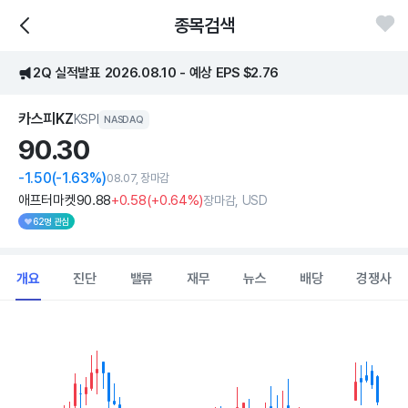
종목검색
2Q 실적발표 2026.08.10 - 예상 EPS $2.76
카스피KZ
KSPI
NASDAQ
90.
30
-1.50
(-1.63%)
08.07, 장마감
애프터마켓
90
.88
+0
.58
(
+0
.64%)
장마감, USD
62명 관심
개요
진단
밸류
재무
뉴스
배당
경쟁사
Chart
Combination chart with 2 data series.
View as data table, Chart
The chart has 1 X axis displaying Time. Data ranges from 202
The chart has 1 Y axis displaying values. Data ranges from 76.59 