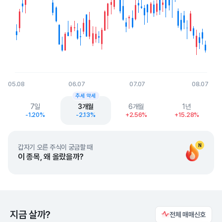
05.08
06.07
07.07
08.07
End of interactive chart.
추세 약세
7일
3개월
6개월
1년
-1.20%
-2.13%
+2.56%
+15.28%
N
갑자기 오른 주식이 궁금할 때
이 종목, 왜 올랐을까?
지금 살까?
전체 매매신호