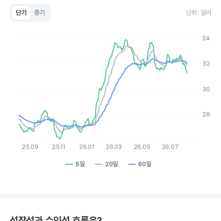
단기
중기
단위 : 달러
Chart
Line chart with 3 lines.
34
View as data table, Chart
The chart has 1 X axis displaying Time. Data ranges from 2
The chart has 1 Y axis displaying values. Data ranges from 26 t
32
30
28
25.09
25.11
26.01
26.03
26.05
26.07
5일
20일
60일
End of interactive chart.
성장성과 수익성 흐름은?