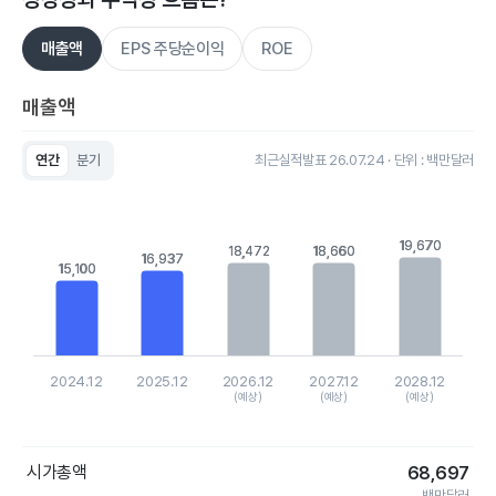
매출액
EPS 주당순이익
ROE
매출액
연간
분기
최근실적발표 26.07.24 · 단위 : 백만달러
Chart
Bar chart with 5 bars.
View as data table, Chart
The chart has 1 X axis displaying categories.
19,670
19,670
18,472
18,472
18,660
18,660
16,937
16,937
The chart has 1 Y axis displaying values. Data ranges from 15
15,100
15,100
2024.12
2025.12
2026.12
2027.12
2028.12
(예상)
(예상)
(예상)
End of interactive chart.
시가총액
68,697
백만달러