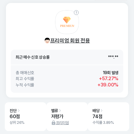
최근 매수 신호 상승률
***.**
최근 매수 신호
26. 08/08
***.**
프리미엄 회원 전용
최근 매수 신호 상승률
***.**
최근 매수 신호
26. 08/08
***.**
총 매매신호
19회 발생
+57.27%
최고 수익률
+39.00%
누적 수익률
진단
밸류
배당
60점
저평가
74점
상위 26%
수익률 3.89%
프리미엄