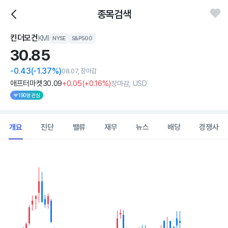
종목검색
킨더모건
KMI
NYSE
S&P500
30.
85
-0.43
(-1.37%)
08.07, 장마감
애프터마켓
30
.09
+0
.05
(
+0
.16%)
장마감, USD
190명 관심
개요
진단
밸류
재무
뉴스
배당
경쟁사
Chart
Combination chart with 2 data series.
View as data table, Chart
The chart has 1 X axis displaying Time. Data ranges from 202
The chart has 1 Y axis displaying values. Data ranges from 30.68