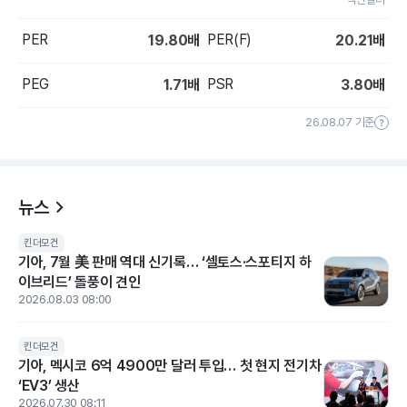
PER
PER(F)
19.80
배
20.21
배
PEG
PSR
1.71
배
3.80
배
26.08.07 기준
뉴스
킨더모건
기아, 7월 美 판매 역대 신기록… ‘셀토스·스포티지 하
이브리드’ 돌풍이 견인
2026.08.03 08:00
킨더모건
기아, 멕시코 6억 4900만 달러 투입… 첫 현지 전기차
‘EV3’ 생산
2026.07.30 08:11