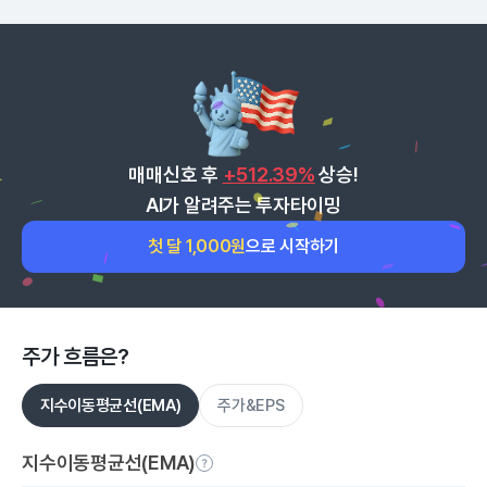
매매신호 후
+512.39%
상승!
AI가 알려주는 투자타이밍
첫 달 1,000원
으로 시작하기
주가 흐름은?
지수이동평균선(EMA)
주가&EPS
지수이동평균선(EMA)