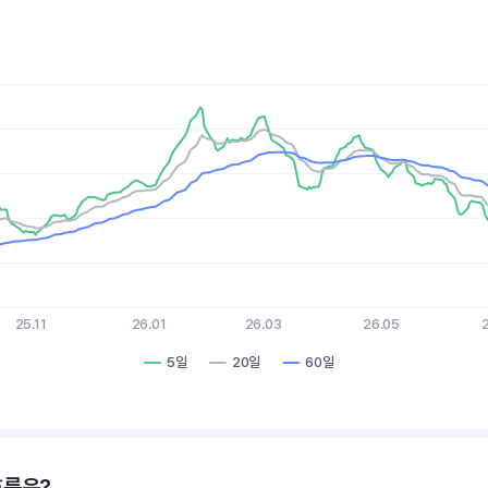
es.
, Chart
xis displaying Time. Data ranges from 2025-08-10 15:00:00 to 2
is displaying values. Data ranges from 15.68 to 37.35.
25.11
26.01
26.03
26.05
5일
20일
60일
hart.
흐름은?