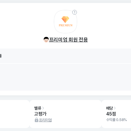
률
8/09
프리미엄 회원 전용
률
8/09
밸류
배당
고평가
45점
수익률 0.58%
프리미엄