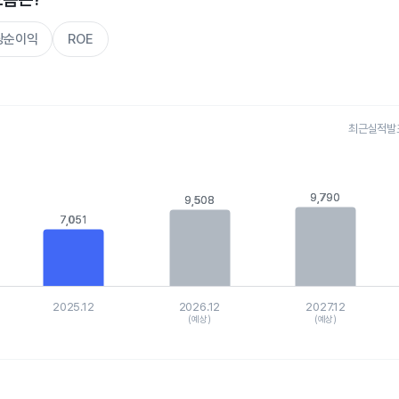
주당순이익
ROE
최근실적발표 
s.
, Chart
is displaying categories.
9,790
9,790
9,508
9,508
is displaying values. Data ranges from 5148.8 to 9789.61359.
7,051
7,051
2025.12
2026.12
2027.12
(예상)
(예상)
hart.