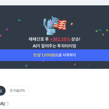
매매신호 후
+512.39%
상승!
AI가 알려주는 투자타이밍
첫 달 1,000원
으로 시작하기
)
주가&EPS
A)