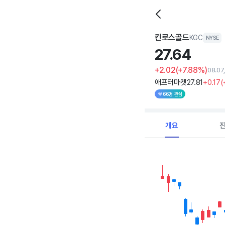
킨로스골드
KGC
NYSE
27.
64
+2.02
(+7.88%)
08.07
애프터마켓
27
.81
+0
.17
(
66명 관심
개요
Chart
Combination chart with 
View as data table, C
The chart has 1 X axi
The chart has 1 Y axis 