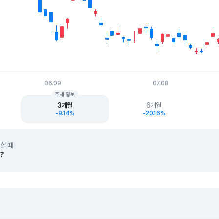
06.09
07.08
t.
추세 횡보
3개월
6개월
-9.14%
-20.16%
할 때
?