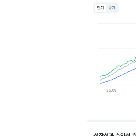
단기
중기
Chart
Line chart with 3 lin
View as data table
The chart has 1 X a
The chart has 1 Y ax
25.09
End of interactive c
성장성과 수익성 