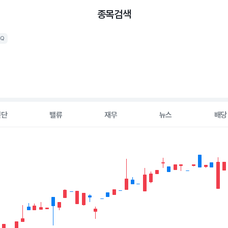
종목검색
AQ
진단
밸류
재무
뉴스
배당
2 data series.
hart
s displaying Time. Data ranges from 2026-05-07 00:00:00 to 202
displaying values. Data ranges from 3.9 to 12.