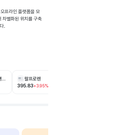
 오프라인 플랫폼을 모
서 차별화된 위치를 구축
다.
아베크롬비앤피치
랄프로렌
395.83
+3.95%