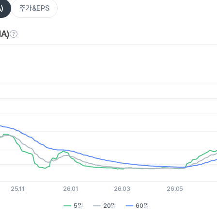
)
주가&EPS
A)
es.
, Chart
xis displaying Time. Data ranges from 2025-08-06 15:00:00 to 
is displaying values. Data ranges from 3.68 to 27.28.
25.11
26.01
26.03
26.05
5일
20일
60일