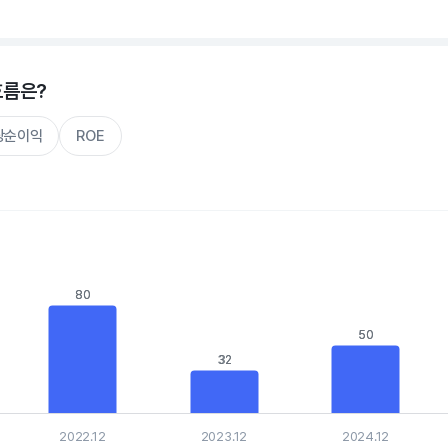
hart.
흐름은?
주당순이익
ROE
s.
, Chart
80
80
is displaying categories.
xis displaying values. Data ranges from 31.840588 to 82.936767.
50
50
32
32
2022.12
2023.12
2024.12