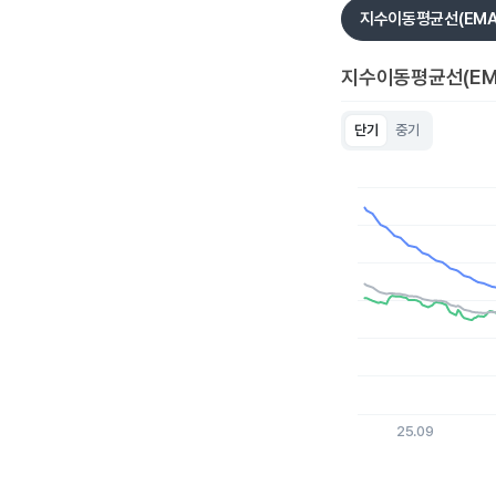
지수이동평균선(EMA
지수이동평균선(EM
단기
중기
Chart
Line chart with 3 lin
View as data table
The chart has 1 X a
The chart has 1 Y ax
25.09