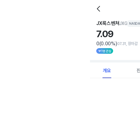
JX룩스벤쳐
JXG
NASD
7.
09
0
(0.00%)
07.31, 장마감
1명 관심
개요
Chart
Combination chart with 
View as data table, C
The chart has 1 X axi
The chart has 1 Y axis 