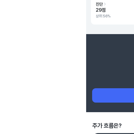
진단
29점
상위 56%
주가 흐름은?