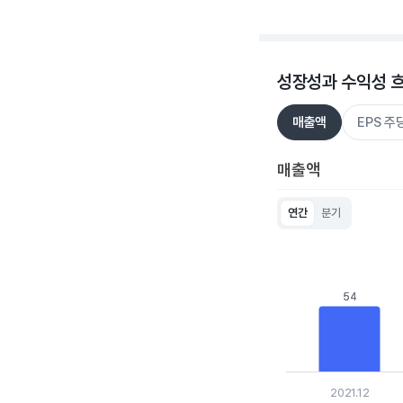
End of interactive c
성장성과 수익성 
매출액
EPS 
매출액
연간
분기
Chart
Bar chart with 5 bar
View as data table
The chart has 1 X ax
The chart has 1 Y a
54
54
2021.12