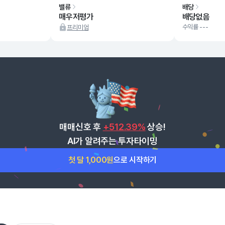
밸류
배당
매우저평가
배당없음
수익률 ---
프리미엄
매매신호 후
+512.39%
상승!
AI가 알려주는 투자타이밍
첫 달 1,000원
으로 시작하기