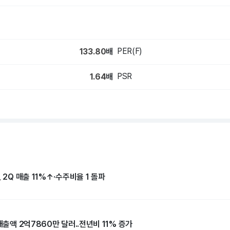
PER(F)
133.80
배
PSR
1.64
배
 2Q 매출 11%↑·수주비율 1 돌파
매출액 2억7860만 달러..전년비 11% 증가