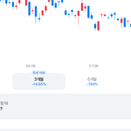
06.06
07.06
t.
추세 약세
3개월
6개월
-14.95%
-7.60%
할 때
?