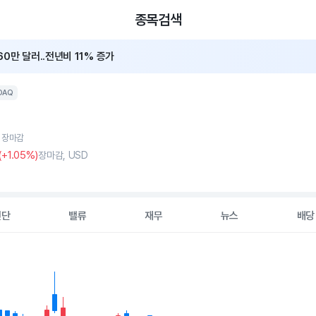
종목검색
0만 달러..전년비 11% 증가
, 2Q 매출 11%↑·수주비율 1 돌파
DAQ
, 장마감
(
+1
.05%)
장마감, USD
진단
밸류
재무
뉴스
배당
2 data series.
hart
s displaying Time. Data ranges from 2026-05-07 00:00:00 to 20
displaying values. Data ranges from 79.72 to 135.