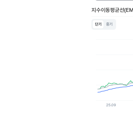
지수이동평균선(EM
단기
중기
Chart
Line chart with 3 lin
View as data table
The chart has 1 X a
The chart has 1 Y ax
25.09
End of interactive c