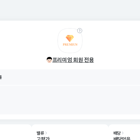
률
8/07
프리미엄 회원 전용
률
8/07
밸류
배당
고평가
배당없음