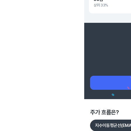
상위 33%
주가 흐름은?
지수이동평균선(EMA