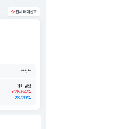
전체 매매신호
***.**
***.**
***.**
***.**
11회 발생
+28.54%
-23.29%