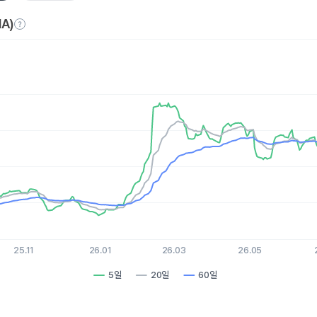
A)
es.
, Chart
xis displaying Time. Data ranges from 2025-08-06 15:00:00 to 
is displaying values. Data ranges from 70.57 to 135.05.
25.11
26.01
26.03
26.05
5일
20일
60일
hart.