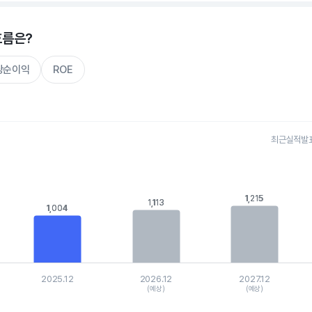
흐름은?
주당순이익
ROE
최근실적발표 
s.
, Chart
is displaying categories.
1,215
1,215
1,113
1,113
is displaying values. Data ranges from 977.134 to 1343.64986.
1,004
1,004
2025.12
2026.12
2027.12
(예상)
(예상)
hart.