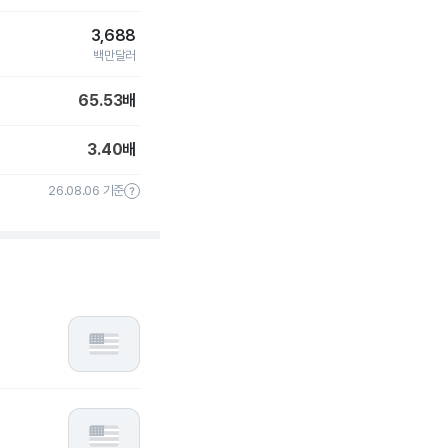
3,688
백만달러
65.53
배
3.40
배
26.08.06 기준