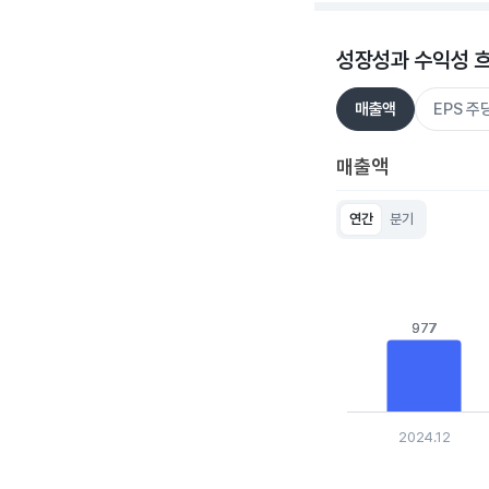
성장성과 수익성 
매출액
EPS 
매출액
연간
분기
Chart
Bar chart with 5 bar
View as data table
The chart has 1 X ax
The chart has 1 Y ax
977
977
2024.12
End of interactive c