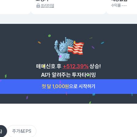
수익률 ---
프리미엄
매매신호 후
+512.39%
상승!
AI가 알려주는 투자타이밍
첫 달 1,000원
으로 시작하기
)
주가&EPS