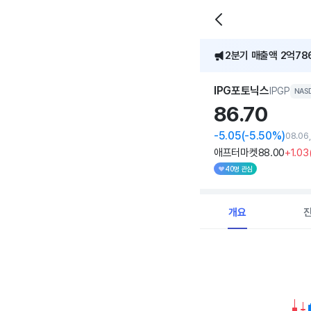
2분기 매출액 2억786
[어닝콜] IPG포토닉스
IPG포토닉스
IPGP
NAS
86.
70
-5.05
(-5.50%)
08.06
애프터마켓
88
.00
+1
.03
40명 관심
개요
Chart
Combination chart with 
View as data table, C
The chart has 1 X axi
The chart has 1 Y axis 