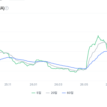
A)
es.
, Chart
xis displaying Time. Data ranges from 2025-08-07 15:00:00 to 
is displaying values. Data ranges from 37.31 to 112.3.
25.11
26.01
26.03
26.05
5일
20일
60일
hart.