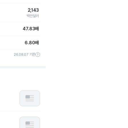
2,143
백만달러
47.83
배
6.80
배
26.08.07 기준