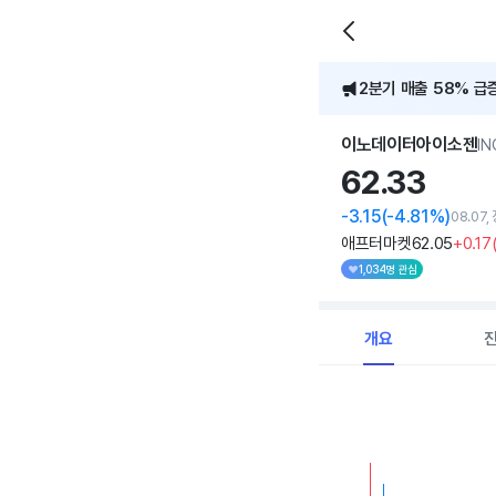
2분기 매출 58% 급증
이노데이터아이소젠
IN
62.
33
-3.15
(-4.81%)
08.07
애프터마켓
62
.05
+0
.17
1,034명 관심
개요
Chart
Combination chart with 
View as data table, C
The chart has 1 X axi
The chart has 1 Y axis 