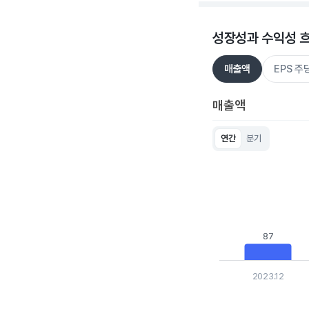
성장성과 수익성 
매출액
EPS 
매출액
연간
분기
Chart
Bar chart with 5 bar
View as data table
The chart has 1 X ax
The chart has 1 Y ax
87
87
2023.12
End of interactive c