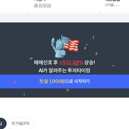
수익률 ---
프리미엄
매매신호 후
+512.39%
상승!
AI가 알려주는 투자타이밍
첫 달 1,000원
으로 시작하기
)
주가&EPS