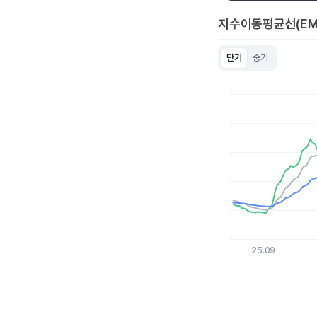
지수이동평균선(EM
단기
중기
Chart
Line chart with 3 lin
View as data table
The chart has 1 X a
The chart has 1 Y ax
25.09
End of interactive c