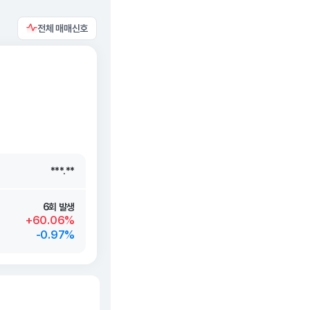
전체 매매신호
***.**
***.**
***.**
***.**
6회 발생
+60.06%
-0.97%