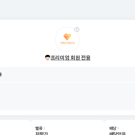
률
8/08
프리미엄 회원 전용
률
8/08
밸류
배당
저평가
배당없음