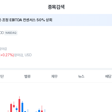
종목검색
·조정 EBITDA 컨센서스 50% 상회
OD
NASDAQ
, 장마감
(
+0
.27%)
장마감, USD
진단
밸류
재무
뉴스
배당
2 data series.
hart
s displaying Time. Data ranges from 2026-05-08 00:00:00 to 20
displaying values. Data ranges from 54.36 to 125.14.