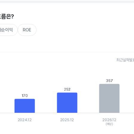
흐름은?
주당순이익
ROE
최근실적발표 
s.
, Chart
357
357
is displaying categories.
is displaying values. Data ranges from 86.775 to 458.2305.
252
252
170
170
2024.12
2025.12
2026.12
(예상)
hart.